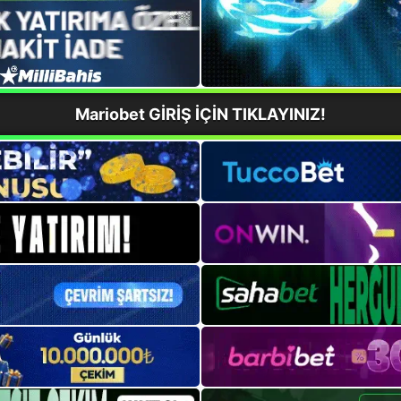
Mariobet GİRİŞ İÇİN TIKLAYINIZ!