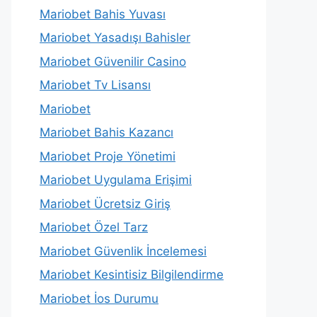
Mariobet Bahis Yuvası
Mariobet Yasadışı Bahisler
Mariobet Güvenilir Casino
Mariobet Tv Lisansı
Mariobet
Mariobet Bahis Kazancı
Mariobet Proje Yönetimi
Mariobet Uygulama Erişimi
Mariobet Ücretsiz Giriş
Mariobet Özel Tarz
Mariobet Güvenlik İncelemesi
Mariobet Kesintisiz Bilgilendirme
Mariobet İos Durumu