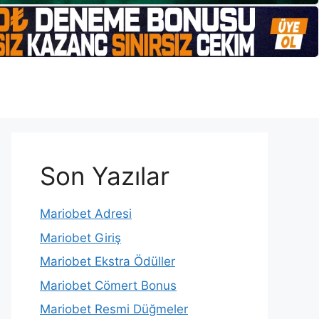
Son Yazılar
Mariobet Adresi
Mariobet Giriş
Mariobet Ekstra Ödüller
Mariobet Cömert Bonus
Mariobet Resmi Düğmeler