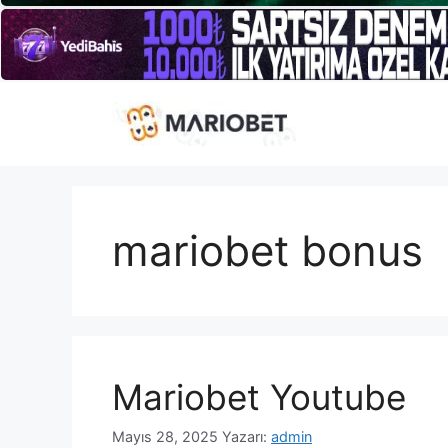
İçeriğe
atla
mariobet bonus
Mariobet Youtube
Mayıs 28, 2025
Yazarı:
admin