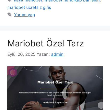
kayit mariobet
,
mariobet handikap bahisleri
,
mariobet ücretsiz giriş
Yorum yap
Mariobet Özel Tarz
Eylül 20, 2025
Yazarı:
admin