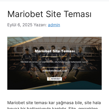
Mariobet Site Teması
Eylül 6, 2025
Yazarı:
admin
Mariobet site teması kar yağmasa bile, site hala
beyaz bir battaniyeyle kaplıdır. Site, gerçekten