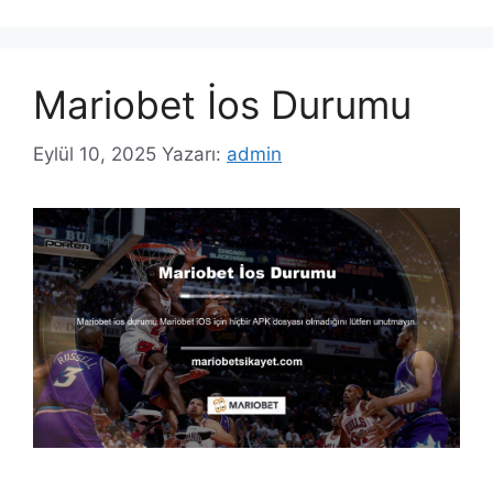
Mariobet İos Durumu
Eylül 10, 2025
Yazarı:
admin