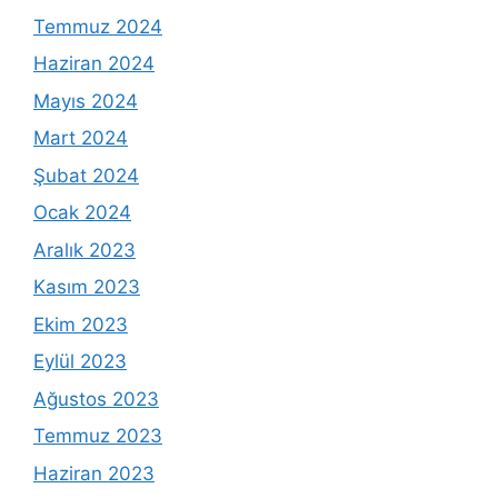
Temmuz 2024
Haziran 2024
Mayıs 2024
Mart 2024
Şubat 2024
Ocak 2024
Aralık 2023
Kasım 2023
Ekim 2023
Eylül 2023
Ağustos 2023
Temmuz 2023
Haziran 2023