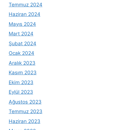
Temmuz 2024
Haziran 2024
Mayıs 2024
Mart 2024
Şubat 2024
Ocak 2024
Aralık 2023
Kasım 2023
Ekim 2023
Eylül 2023
Ağustos 2023
Temmuz 2023
Haziran 2023