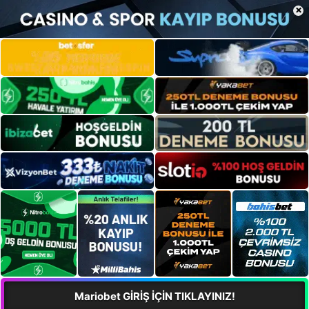
×
Mariobet GİRİŞ İÇİN TIKLAYINIZ!