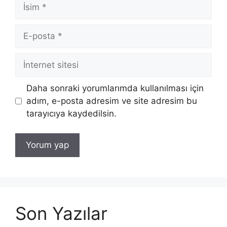
İsim
E-
posta
İnternet
sitesi
Daha sonraki yorumlarımda kullanılması için
adım, e-posta adresim ve site adresim bu
tarayıcıya kaydedilsin.
Son Yazılar