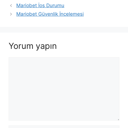
Mariobet İos Durumu
Mariobet Güvenlik İncelemesi
Yorum yapın
Yorum