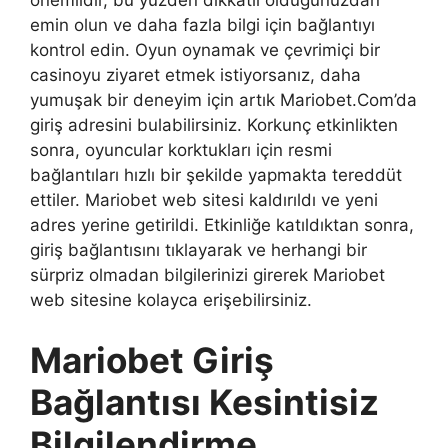
önemlidir, bu yüzden dikkatli olduğunuzdan
emin olun ve daha fazla bilgi için bağlantıyı
kontrol edin. Oyun oynamak ve çevrimiçi bir
casinoyu ziyaret etmek istiyorsanız, daha
yumuşak bir deneyim için artık Mariobet.Com’da
giriş adresini bulabilirsiniz. Korkunç etkinlikten
sonra, oyuncular korktukları için resmi
bağlantıları hızlı bir şekilde yapmakta tereddüt
ettiler. Mariobet web sitesi kaldırıldı ve yeni
adres yerine getirildi. Etkinliğe katıldıktan sonra,
giriş bağlantısını tıklayarak ve herhangi bir
sürpriz olmadan bilgilerinizi girerek Mariobet
web sitesine kolayca erişebilirsiniz.
Mariobet Giriş
Bağlantısı Kesintisiz
Bilgilendirme