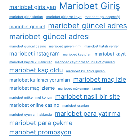
Mariobet Giriş
mariobet giris yap
mariobet giriş slotları
mariobet giriş ve kayıt
mariobet gol seçeneği
mariobet güncel adres
mariobet güncel
mariobet güncel adresi
mariobet güncel casino
mariobet güvenlir mi
mariobet hatalı veriler
mariobet instagram
mariobet kayıt
mariobet kayıpları
mariobet kayıtlı kullanıcılar
mariobet kayıt prosedürü slot oyunları
mariobet kaç oldu
mariobet kullanıcı güveni
mariobet maç izle
mariobet kullanıcı yorumları
mariobet maç izleme
mariobet mükemmel hizmet
mariobet nasil bir site
mariobet mükemmel konum
mariobet online casino
mariobet oranları
mariobet para yatırma
mariobet oyunları hakkında
mariobet para çekme
mariobet promosyon