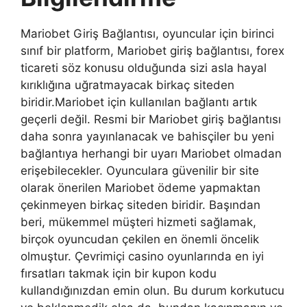
Mariobet Giriş Bağlantısı, oyuncular için birinci
sınıf bir platform, Mariobet giriş bağlantısı, forex
ticareti söz konusu olduğunda sizi asla hayal
kırıklığına uğratmayacak birkaç siteden
biridir.Mariobet için kullanılan bağlantı artık
geçerli değil. Resmi bir Mariobet giriş bağlantısı
daha sonra yayınlanacak ve bahisçiler bu yeni
bağlantıya herhangi bir uyarı Mariobet olmadan
erişebilecekler. Oyunculara güvenilir bir site
olarak önerilen Mariobet ödeme yapmaktan
çekinmeyen birkaç siteden biridir. Başından
beri, mükemmel müşteri hizmeti sağlamak,
birçok oyuncudan çekilen en önemli öncelik
olmuştur. Çevrimiçi casino oyunlarında en iyi
fırsatları takmak için bir kupon kodu
kullandığınızdan emin olun. Bu durum korkutucu