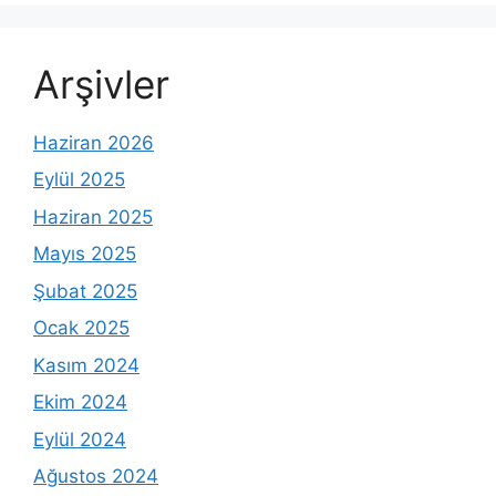
Arşivler
Haziran 2026
Eylül 2025
Haziran 2025
Mayıs 2025
Şubat 2025
Ocak 2025
Kasım 2024
Ekim 2024
Eylül 2024
Ağustos 2024