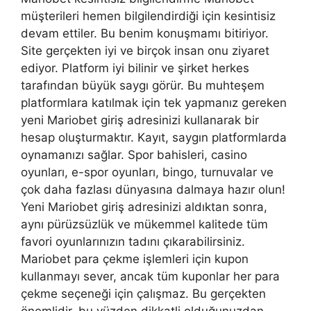
müşterileri hemen bilgilendirdiği için kesintisiz
devam ettiler. Bu benim konuşmamı bitiriyor.
Site gerçekten iyi ve birçok insan onu ziyaret
ediyor. Platform iyi bilinir ve şirket herkes
tarafından büyük saygı görür. Bu muhteşem
platformlara katılmak için tek yapmanız gereken
yeni Mariobet giriş adresinizi kullanarak bir
hesap oluşturmaktır. Kayıt, saygın platformlarda
oynamanızı sağlar. Spor bahisleri, casino
oyunları, e-spor oyunları, bingo, turnuvalar ve
çok daha fazlası dünyasına dalmaya hazır olun!
Yeni Mariobet giriş adresinizi aldıktan sonra,
aynı pürüzsüzlük ve mükemmel kalitede tüm
favori oyunlarınızın tadını çıkarabilirsiniz.
Mariobet para çekme işlemleri için kupon
kullanmayı sever, ancak tüm kuponlar her para
çekme seçeneği için çalışmaz. Bu gerçekten