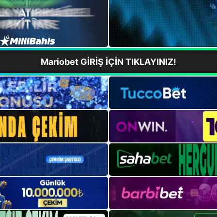
Mariobet GİRİŞ İÇİN TIKLAYINIZ!