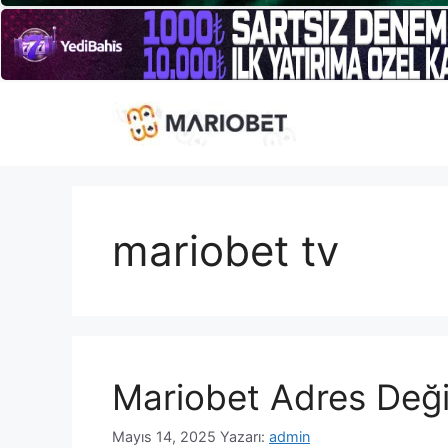
İçeriğe
atla
mariobet tv
Mariobet Adres Değiş
Mayıs 14, 2025
Yazarı:
admin