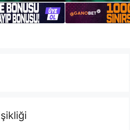
ikliği