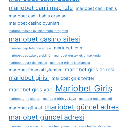
mariobet canli maç izle
mariobet canlı bahis
mariobet canlı bahis oranları
mariobet casino oyunları
mariobet casino oyunları mobil programı
mariobet casino sitesi
mariobet com
mariobet cep telefonu adresi
mariobet depozito gerekliliği
mariobet destek ekibi hakkında
mariobet devre dışı hesap
mariobet erişim kısıtlaması
mariobet giris adresi
mariobet finansal i̇şlemler
mariobet girisi
mariobet giris twitter
Mariobet Giriş
mariobet giris yap
mariobet giriş slotları
mariobet giriş ve kayıt
mariobet gol seçeneği
mariobet güncel adres
mariobet güncel
mariobet güncel adresi
mariobet güncel casino
mariobet güvenlir mi
mariobet hatalı veriler