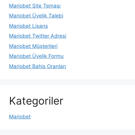
Mariobet Site Teması
Mariobet Üyelik Talebi
Mariobet Lisans
Mariobet Twitter Adresi
Mariobet Müşterileri
Mariobet Üyelik Formu
Mariobet Bahis Oranları
Kategoriler
Mariobet