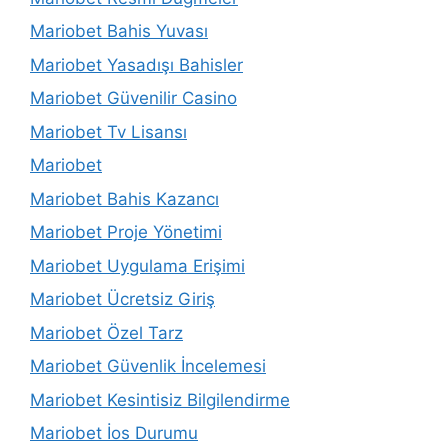
Mariobet Bahis Yuvası
Mariobet Yasadışı Bahisler
Mariobet Güvenilir Casino
Mariobet Tv Lisansı
Mariobet
Mariobet Bahis Kazancı
Mariobet Proje Yönetimi
Mariobet Uygulama Erişimi
Mariobet Ücretsiz Giriş
Mariobet Özel Tarz
Mariobet Güvenlik İncelemesi
Mariobet Kesintisiz Bilgilendirme
Mariobet İos Durumu