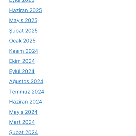
Eylül 2025
Haziran 2025
Mayıs 2025
Şubat 2025
Ocak 2025
Kasım 2024
Ekim 2024
Eylül 2024
Ağustos 2024
Temmuz 2024
Haziran 2024
Mayıs 2024
Mart 2024
Şubat 2024