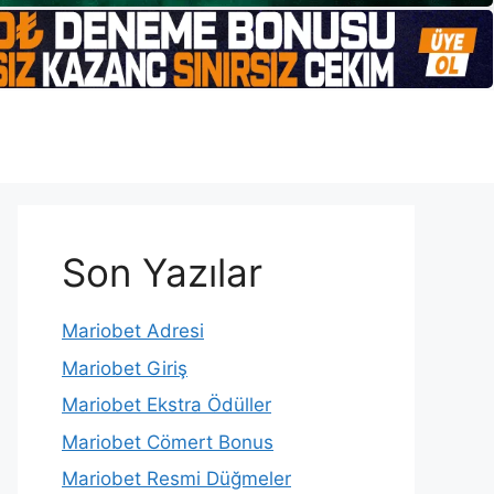
Son Yazılar
Mariobet Adresi
Mariobet Giriş
Mariobet Ekstra Ödüller
Mariobet Cömert Bonus
Mariobet Resmi Düğmeler