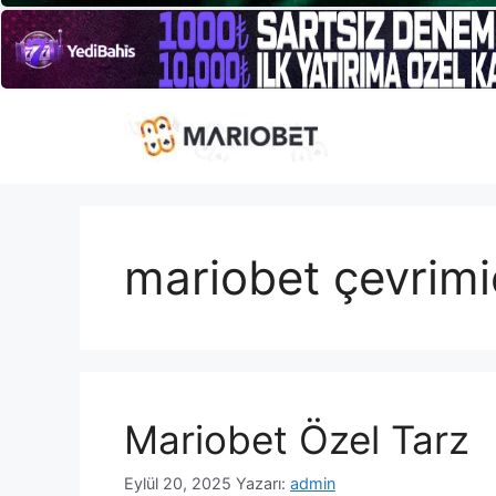
İçeriğe
atla
mariobet çevrimi
Mariobet Özel Tarz
Eylül 20, 2025
Yazarı:
admin