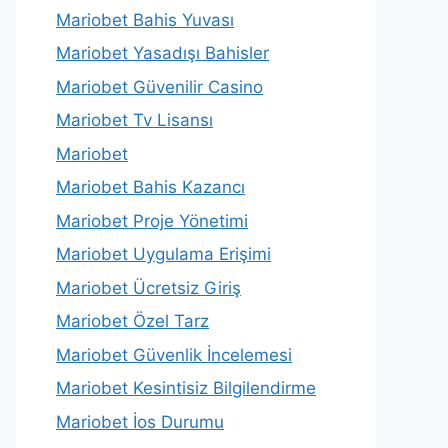
Mariobet Bahis Yuvası
Mariobet Yasadışı Bahisler
Mariobet Güvenilir Casino
Mariobet Tv Lisansı
Mariobet
Mariobet Bahis Kazancı
Mariobet Proje Yönetimi
Mariobet Uygulama Erişimi
Mariobet Ücretsiz Giriş
Mariobet Özel Tarz
Mariobet Güvenlik İncelemesi
Mariobet Kesintisiz Bilgilendirme
Mariobet İos Durumu