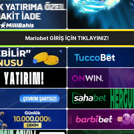
Mariobet GİRİŞ İÇİN TIKLAYINIZ!