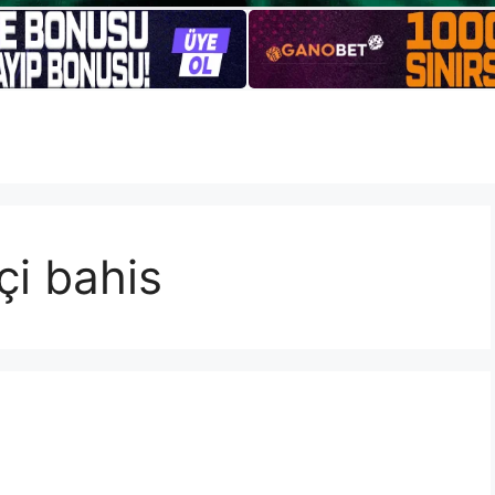
çi bahis