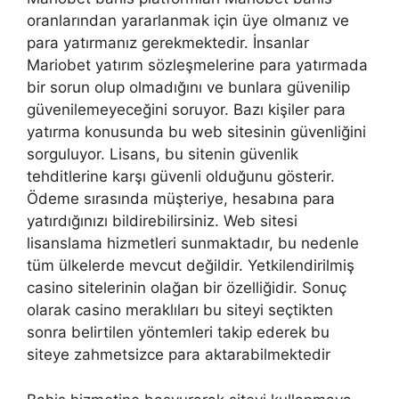
oranlarından yararlanmak için üye olmanız ve
para yatırmanız gerekmektedir. İnsanlar
Mariobet yatırım sözleşmelerine para yatırmada
bir sorun olup olmadığını ve bunlara güvenilip
güvenilemeyeceğini soruyor. Bazı kişiler para
yatırma konusunda bu web sitesinin güvenliğini
sorguluyor. Lisans, bu sitenin güvenlik
tehditlerine karşı güvenli olduğunu gösterir.
Ödeme sırasında müşteriye, hesabına para
yatırdığınızı bildirebilirsiniz. Web sitesi
lisanslama hizmetleri sunmaktadır, bu nedenle
tüm ülkelerde mevcut değildir. Yetkilendirilmiş
casino sitelerinin olağan bir özelliğidir. Sonuç
olarak casino meraklıları bu siteyi seçtikten
sonra belirtilen yöntemleri takip ederek bu
siteye zahmetsizce para aktarabilmektedir