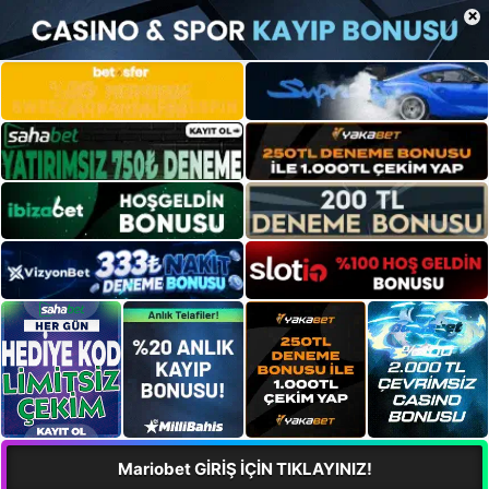
×
Mariobet GİRİŞ İÇİN TIKLAYINIZ!