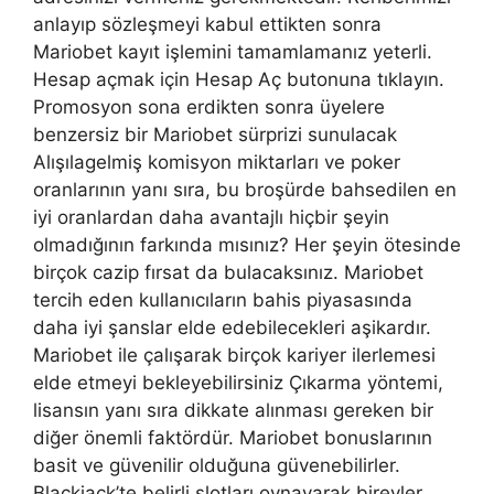
anlayıp sözleşmeyi kabul ettikten sonra
Mariobet kayıt işlemini tamamlamanız yeterli.
Hesap açmak için Hesap Aç butonuna tıklayın.
Promosyon sona erdikten sonra üyelere
benzersiz bir Mariobet sürprizi sunulacak
Alışılagelmiş komisyon miktarları ve poker
oranlarının yanı sıra, bu broşürde bahsedilen en
iyi oranlardan daha avantajlı hiçbir şeyin
olmadığının farkında mısınız? Her şeyin ötesinde
birçok cazip fırsat da bulacaksınız. Mariobet
tercih eden kullanıcıların bahis piyasasında
daha iyi şanslar elde edebilecekleri aşikardır.
Mariobet ile çalışarak birçok kariyer ilerlemesi
elde etmeyi bekleyebilirsiniz Çıkarma yöntemi,
lisansın yanı sıra dikkate alınması gereken bir
diğer önemli faktördür. Mariobet bonuslarının
basit ve güvenilir olduğuna güvenebilirler.
Blackjack’te belirli slotları oynayarak bireyler