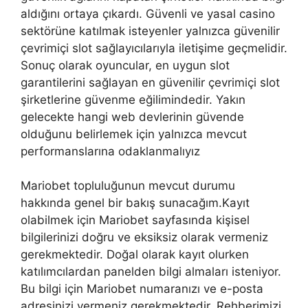
aldığını ortaya çıkardı. Güvenli ve yasal casino
sektörüne katılmak isteyenler yalnızca güvenilir
çevrimiçi slot sağlayıcılarıyla iletişime geçmelidir.
Sonuç olarak oyuncular, en uygun slot
garantilerini sağlayan en güvenilir çevrimiçi slot
şirketlerine güvenme eğilimindedir. Yakın
gelecekte hangi web devlerinin güvende
olduğunu belirlemek için yalnızca mevcut
performanslarına odaklanmalıyız
Mariobet topluluğunun mevcut durumu
hakkında genel bir bakış sunacağım.Kayıt
olabilmek için Mariobet sayfasında kişisel
bilgilerinizi doğru ve eksiksiz olarak vermeniz
gerekmektedir. Doğal olarak kayıt olurken
katılımcılardan panelden bilgi almaları isteniyor.
Bu bilgi için Mariobet numaranızı ve e-posta
adresinizi vermeniz gerekmektedir. Rehberimizi