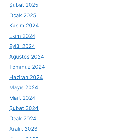
Şubat 2025
Ocak 2025
Kasım 2024
Ekim 2024
Eylül 2024
Ağustos 2024
Temmuz 2024
Haziran 2024
Mayıs 2024
Mart 2024
Şubat 2024
Ocak 2024
Aralık 2023