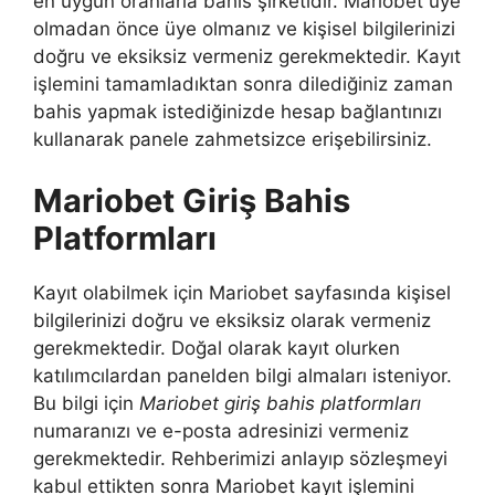
en uygun oranlarla bahis şirketidir. Mariobet üye
olmadan önce üye olmanız ve kişisel bilgilerinizi
doğru ve eksiksiz vermeniz gerekmektedir. Kayıt
işlemini tamamladıktan sonra dilediğiniz zaman
bahis yapmak istediğinizde hesap bağlantınızı
kullanarak panele zahmetsizce erişebilirsiniz.
Mariobet Giriş Bahis
Platformları
Kayıt olabilmek için Mariobet sayfasında kişisel
bilgilerinizi doğru ve eksiksiz olarak vermeniz
gerekmektedir. Doğal olarak kayıt olurken
katılımcılardan panelden bilgi almaları isteniyor.
Bu bilgi için
Mariobet giriş bahis platformları
numaranızı ve e-posta adresinizi vermeniz
gerekmektedir. Rehberimizi anlayıp sözleşmeyi
kabul ettikten sonra Mariobet kayıt işlemini