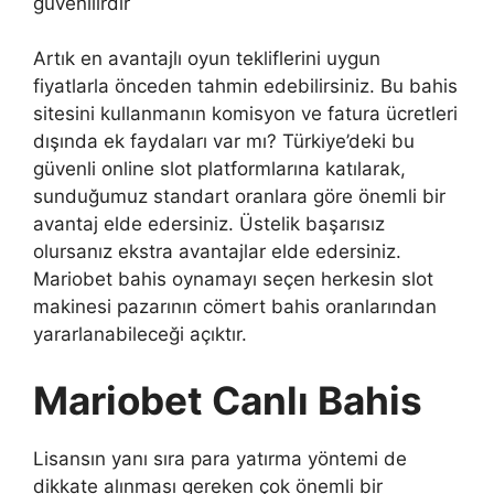
güvenilirdir
Artık en avantajlı oyun tekliflerini uygun
fiyatlarla önceden tahmin edebilirsiniz. Bu bahis
sitesini kullanmanın komisyon ve fatura ücretleri
dışında ek faydaları var mı? Türkiye’deki bu
güvenli online slot platformlarına katılarak,
sunduğumuz standart oranlara göre önemli bir
avantaj elde edersiniz. Üstelik başarısız
olursanız ekstra avantajlar elde edersiniz.
Mariobet bahis oynamayı seçen herkesin slot
makinesi pazarının cömert bahis oranlarından
yararlanabileceği açıktır.
Mariobet Canlı Bahis
Lisansın yanı sıra para yatırma yöntemi de
dikkate alınması gereken çok önemli bir