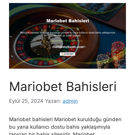
Mariobet Bahisleri
Eylül 25, 2024
Yazarı:
admin
Mariobet bahisleri Mariobet kurulduğu günden
bu yana kullanıcı dostu bahis yaklaşımıyla
tanınan bir bahis sitesidir. Mariobet