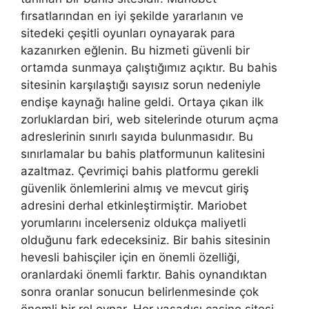
fırsatlarından en iyi şekilde yararlanın ve
sitedeki çeşitli oyunları oynayarak para
kazanırken eğlenin. Bu hizmeti güvenli bir
ortamda sunmaya çalıştığımız açıktır. Bu bahis
sitesinin karşılaştığı sayısız sorun nedeniyle
endişe kaynağı haline geldi. Ortaya çıkan ilk
zorluklardan biri, web sitelerinde oturum açma
adreslerinin sınırlı sayıda bulunmasıdır. Bu
sınırlamalar bu bahis platformunun kalitesini
azaltmaz. Çevrimiçi bahis platformu gerekli
güvenlik önlemlerini almış ve mevcut giriş
adresini derhal etkinleştirmiştir. Mariobet
yorumlarını incelerseniz oldukça maliyetli
olduğunu fark edeceksiniz. Bir bahis sitesinin
hevesli bahisçiler için en önemli özelliği,
oranlardaki önemli farktır. Bahis oynandıktan
sonra oranlar sonucun belirlenmesinde çok