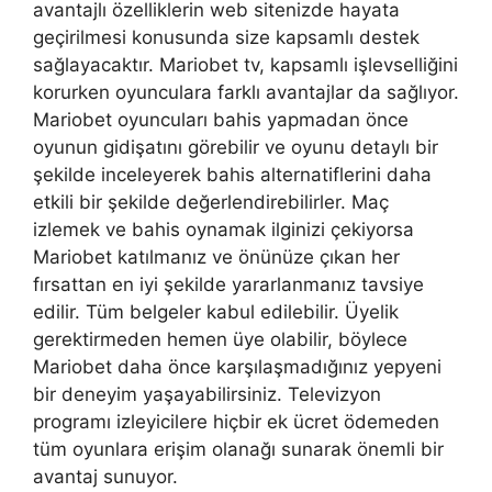
avantajlı özelliklerin web sitenizde hayata
geçirilmesi konusunda size kapsamlı destek
sağlayacaktır. Mariobet tv, kapsamlı işlevselliğini
korurken oyunculara farklı avantajlar da sağlıyor.
Mariobet oyuncuları bahis yapmadan önce
oyunun gidişatını görebilir ve oyunu detaylı bir
şekilde inceleyerek bahis alternatiflerini daha
etkili bir şekilde değerlendirebilirler. Maç
izlemek ve bahis oynamak ilginizi çekiyorsa
Mariobet katılmanız ve önünüze çıkan her
fırsattan en iyi şekilde yararlanmanız tavsiye
edilir. Tüm belgeler kabul edilebilir. Üyelik
gerektirmeden hemen üye olabilir, böylece
Mariobet daha önce karşılaşmadığınız yepyeni
bir deneyim yaşayabilirsiniz. Televizyon
programı izleyicilere hiçbir ek ücret ödemeden
tüm oyunlara erişim olanağı sunarak önemli bir
avantaj sunuyor.