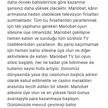
daha önceki bahislerinize göre kazanma
şansınız daha yüksek olacaktır. Mariobet, kârın
artmasına neden olabilecek televizyon fırsatları
sunmaktadır. Tüm bu fırsatlardan yararlanmak
için tek yapmanız gereken Mariobet oyun
sitesine üye olmanızdır. Mariobet çekilişine
hemen katılın ve sunduğu tüm ücretsiz TV
özelliklerinden yararlanın. Bu şansı kaçırmamak
için hemen bahis sitesine üye olun ve diğer
aktivitelere de katılın. Mariobet TV bir oyun
sitesi başlattı, her ne kadar çok bilinmese de
kullanıcı sayısı hızla artıyor. Günümüz
dünyasında yasa dışı casinonun başlıca adresi
olarak kabul edilmekte ve casino meraklıları
arasında tercih edilen bir sitedir. Mariobet
ailesine üye olun ve en yüksek faizli bonus
avantajıyla para kazanmaya başlayın.
Günümüzde mevcut çevrimiçi bahis