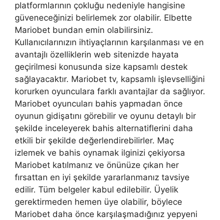
platformlarının çokluğu nedeniyle hangisine
güveneceğinizi belirlemek zor olabilir. Elbette
Mariobet bundan emin olabilirsiniz.
Kullanıcılarınızın ihtiyaçlarının karşılanması ve en
avantajlı özelliklerin web sitenizde hayata
geçirilmesi konusunda size kapsamlı destek
sağlayacaktır. Mariobet tv, kapsamlı işlevselliğini
korurken oyunculara farklı avantajlar da sağlıyor.
Mariobet oyuncuları bahis yapmadan önce
oyunun gidişatını görebilir ve oyunu detaylı bir
şekilde inceleyerek bahis alternatiflerini daha
etkili bir şekilde değerlendirebilirler. Maç
izlemek ve bahis oynamak ilginizi çekiyorsa
Mariobet katılmanız ve önünüze çıkan her
fırsattan en iyi şekilde yararlanmanız tavsiye
edilir. Tüm belgeler kabul edilebilir. Üyelik
gerektirmeden hemen üye olabilir, böylece
Mariobet daha önce karşılaşmadığınız yepyeni