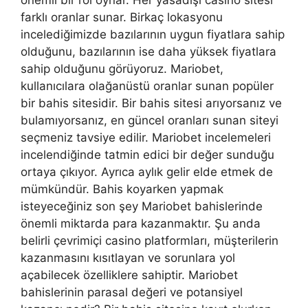
önemli bir rol oynar. Her yasadışı casino sitesi
farklı oranlar sunar. Birkaç lokasyonu
incelediğimizde bazılarının uygun fiyatlara sahip
olduğunu, bazılarının ise daha yüksek fiyatlara
sahip olduğunu görüyoruz. Mariobet,
kullanıcılara olağanüstü oranlar sunan popüler
bir bahis sitesidir. Bir bahis sitesi arıyorsanız ve
bulamıyorsanız, en güncel oranları sunan siteyi
seçmeniz tavsiye edilir. Mariobet incelemeleri
incelendiğinde tatmin edici bir değer sunduğu
ortaya çıkıyor. Ayrıca aylık gelir elde etmek de
mümkündür. Bahis koyarken yapmak
isteyeceğiniz son şey Mariobet bahislerinde
önemli miktarda para kazanmaktır. Şu anda
belirli çevrimiçi casino platformları, müşterilerin
kazanmasını kısıtlayan ve sorunlara yol
açabilecek özelliklere sahiptir. Mariobet
bahislerinin parasal değeri ve potansiyel