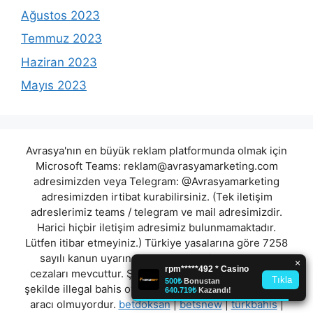
Ağustos 2023
Temmuz 2023
Haziran 2023
Mayıs 2023
Avrasya'nın en büyük reklam platformunda olmak için
Microsoft Teams:
reklam@avrasyamarketing.com
adresimizden veya Telegram: @Avrasyamarketing
adresimizden irtibat kurabilirsiniz. (Tek iletişim
adreslerimiz teams / telegram ve mail adresimizdir.
Harici hiçbir iletişim adresimiz bulunmamaktadır.
Lütfen itibar etmeyiniz.) Türkiye yasalarına göre 7258
sayılı kanun uyarınca yasa dışı bahis oynamanın
cezaları mevcuttur. Şu an bulunduğunuz site hiç bir
şekilde illegal bahis oyunları oynatmıyor ve oynamaya
aracı olmuyordur.
betdoksan
|
betsnew
|
türkbahis
|