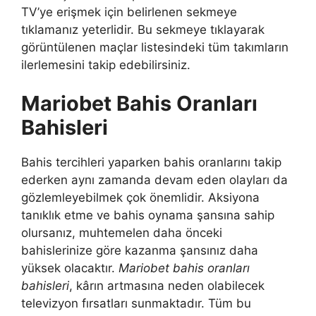
TV’ye erişmek için belirlenen sekmeye
tıklamanız yeterlidir. Bu sekmeye tıklayarak
görüntülenen maçlar listesindeki tüm takımların
ilerlemesini takip edebilirsiniz.
Mariobet Bahis Oranları
Bahisleri
Bahis tercihleri ​​yaparken bahis oranlarını takip
ederken aynı zamanda devam eden olayları da
gözlemleyebilmek çok önemlidir. Aksiyona
tanıklık etme ve bahis oynama şansına sahip
olursanız, muhtemelen daha önceki
bahislerinize göre kazanma şansınız daha
yüksek olacaktır.
Mariobet bahis oranları
bahisleri
, kârın artmasına neden olabilecek
televizyon fırsatları sunmaktadır. Tüm bu