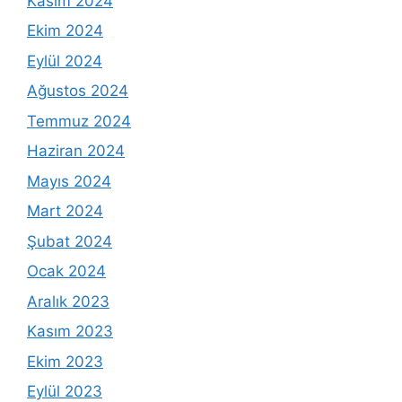
Kasım 2024
Ekim 2024
Eylül 2024
Ağustos 2024
Temmuz 2024
Haziran 2024
Mayıs 2024
Mart 2024
Şubat 2024
Ocak 2024
Aralık 2023
Kasım 2023
Ekim 2023
Eylül 2023