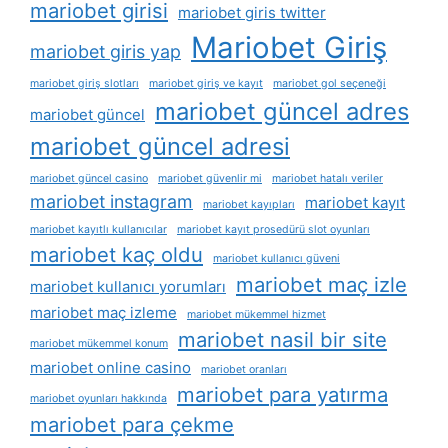
mariobet girisi
mariobet giris twitter
Mariobet Giriş
mariobet giris yap
mariobet giriş slotları
mariobet giriş ve kayıt
mariobet gol seçeneği
mariobet güncel adres
mariobet güncel
mariobet güncel adresi
mariobet güncel casino
mariobet güvenlir mi
mariobet hatalı veriler
mariobet instagram
mariobet kayıt
mariobet kayıpları
mariobet kayıtlı kullanıcılar
mariobet kayıt prosedürü slot oyunları
mariobet kaç oldu
mariobet kullanıcı güveni
mariobet maç izle
mariobet kullanıcı yorumları
mariobet maç izleme
mariobet mükemmel hizmet
mariobet nasil bir site
mariobet mükemmel konum
mariobet online casino
mariobet oranları
mariobet para yatırma
mariobet oyunları hakkında
mariobet para çekme