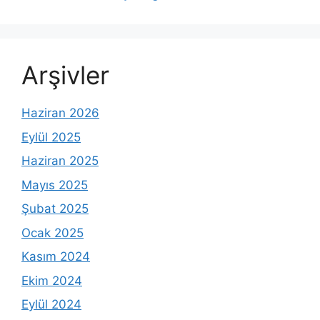
Arşivler
Haziran 2026
Eylül 2025
Haziran 2025
Mayıs 2025
Şubat 2025
Ocak 2025
Kasım 2024
Ekim 2024
Eylül 2024