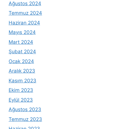
Ağustos 2024
Temmuz 2024
Haziran 2024
Mayıs 2024
Mart 2024
Şubat 2024
Ocak 2024
Aralık 2023
Kasım 2023
Ekim 2023
Eylül 2023
Ağustos 2023
Temmuz 2023
Haziran 2023