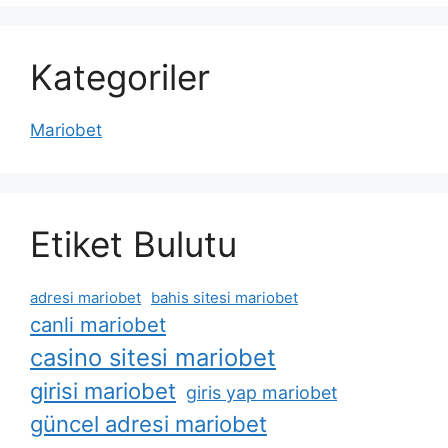
Kategoriler
Mariobet
Etiket Bulutu
adresi mariobet
bahis sitesi mariobet
canli mariobet
casino sitesi mariobet
girisi mariobet
giris yap mariobet
güncel adresi mariobet