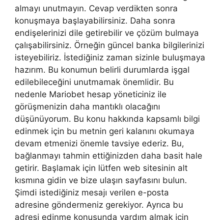
almayı unutmayın. Cevap verdikten sonra
konuşmaya başlayabilirsiniz. Daha sonra
endişelerinizi dile getirebilir ve çözüm bulmaya
çalışabilirsiniz. Örneğin güncel banka bilgilerinizi
isteyebiliriz. İstediğiniz zaman sizinle buluşmaya
hazırım. Bu konumun belirli durumlarda işgal
edilebileceğini unutmamak önemlidir. Bu
nedenle Mariobet hesap yöneticiniz ile
görüşmenizin daha mantıklı olacağını
düşünüyorum. Bu konu hakkında kapsamlı bilgi
edinmek için bu metnin geri kalanını okumaya
devam etmenizi önemle tavsiye ederiz. Bu,
bağlanmayı tahmin ettiğinizden daha basit hale
getirir. Başlamak için lütfen web sitesinin alt
kısmına gidin ve bize ulaşın sayfasını bulun.
Şimdi istediğiniz mesajı verilen e-posta
adresine göndermeniz gerekiyor. Ayrıca bu
adresi edinme konusunda yardım almak için