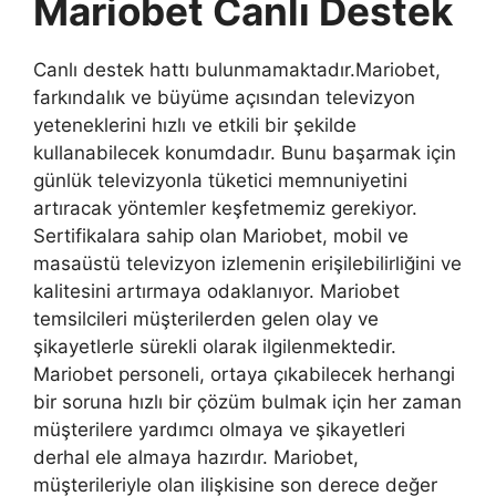
Mariobet Canlı Destek
Canlı destek hattı bulunmamaktadır.Mariobet,
farkındalık ve büyüme açısından televizyon
yeteneklerini hızlı ve etkili bir şekilde
kullanabilecek konumdadır. Bunu başarmak için
günlük televizyonla tüketici memnuniyetini
artıracak yöntemler keşfetmemiz gerekiyor.
Sertifikalara sahip olan Mariobet, mobil ve
masaüstü televizyon izlemenin erişilebilirliğini ve
kalitesini artırmaya odaklanıyor. Mariobet
temsilcileri müşterilerden gelen olay ve
şikayetlerle sürekli olarak ilgilenmektedir.
Mariobet personeli, ortaya çıkabilecek herhangi
bir soruna hızlı bir çözüm bulmak için her zaman
müşterilere yardımcı olmaya ve şikayetleri
derhal ele almaya hazırdır. Mariobet,
müşterileriyle olan ilişkisine son derece değer