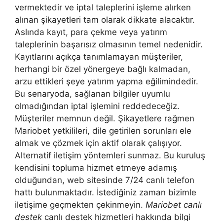
vermektedir ve iptal taleplerini işleme alırken
alınan şikayetleri tam olarak dikkate alacaktır.
Aslında kayıt, para çekme veya yatırım
taleplerinin başarısız olmasının temel nedenidir.
Kayıtlarını açıkça tanımlamayan müşteriler,
herhangi bir özel yönergeye bağlı kalmadan,
arzu ettikleri şeye yatırım yapma eğilimindedir.
Bu senaryoda, sağlanan bilgiler uyumlu
olmadığından iptal işlemini reddedeceğiz.
Müşteriler memnun değil. Şikayetlere rağmen
Mariobet yetkilileri, dile getirilen sorunları ele
almak ve çözmek için aktif olarak çalışıyor.
Alternatif iletişim yöntemleri sunmaz. Bu kuruluş
kendisini topluma hizmet etmeye adamış
olduğundan, web sitesinde 7/24 canlı telefon
hattı bulunmaktadır. İstediğiniz zaman bizimle
iletişime geçmekten çekinmeyin.
Mariobet canlı
destek
canlı destek hizmetleri hakkında bilgi