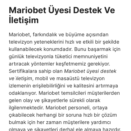
Mariobet Üyesi Destek Ve
İletişim
Mariobet, farkındalık ve büyüme açısından
televizyon yeteneklerini hızlı ve etkili bir şekilde
kullanabilecek konumdadır. Bunu başarmak için
günlük televizyonla tüketici memnuniyetini
artıracak yöntemler keşfetmemiz gerekiyor.
Sertifikalara sahip olan
Mariobet üyesi destek
ve i̇letişim
, mobil ve masaüstü televizyon
izlemenin erişilebilirliğini ve kalitesini artırmaya
odaklanıyor. Mariobet temsilcileri müşterilerden
gelen olay ve şikayetlerle sürekli olarak
ilgilenmektedir. Mariobet personeli, ortaya
çıkabilecek herhangi bir soruna hızlı bir çözüm
bulmak için her zaman müşterilere yardımcı
olmaya ve şikayetleri derhal ele almaya hazırdır.