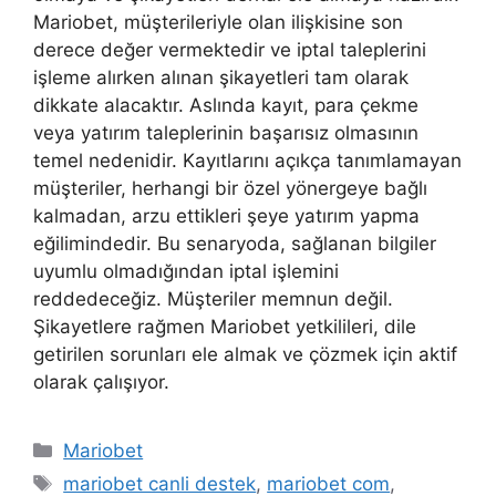
Mariobet, müşterileriyle olan ilişkisine son
derece değer vermektedir ve iptal taleplerini
işleme alırken alınan şikayetleri tam olarak
dikkate alacaktır. Aslında kayıt, para çekme
veya yatırım taleplerinin başarısız olmasının
temel nedenidir. Kayıtlarını açıkça tanımlamayan
müşteriler, herhangi bir özel yönergeye bağlı
kalmadan, arzu ettikleri şeye yatırım yapma
eğilimindedir. Bu senaryoda, sağlanan bilgiler
uyumlu olmadığından iptal işlemini
reddedeceğiz. Müşteriler memnun değil.
Şikayetlere rağmen Mariobet yetkilileri, dile
getirilen sorunları ele almak ve çözmek için aktif
olarak çalışıyor.
Kategoriler
Mariobet
Etiketler
mariobet canli destek
,
mariobet com
,