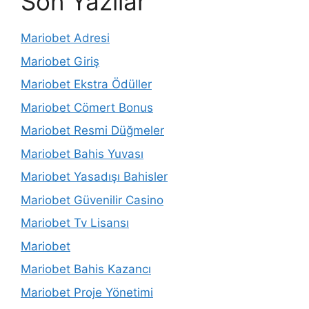
Son Yazılar
Mariobet Adresi
Mariobet Giriş
Mariobet Ekstra Ödüller
Mariobet Cömert Bonus
Mariobet Resmi Düğmeler
Mariobet Bahis Yuvası
Mariobet Yasadışı Bahisler
Mariobet Güvenilir Casino
Mariobet Tv Lisansı
Mariobet
Mariobet Bahis Kazancı
Mariobet Proje Yönetimi