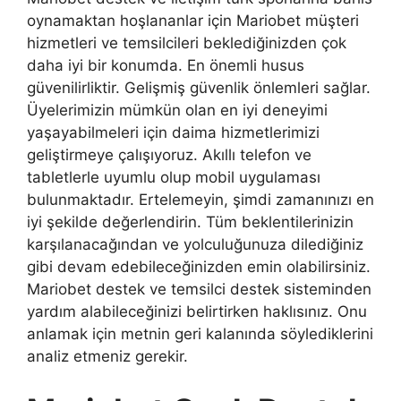
oynamaktan hoşlananlar için Mariobet müşteri
hizmetleri ve temsilcileri beklediğinizden çok
daha iyi bir konumda. En önemli husus
güvenilirliktir. Gelişmiş güvenlik önlemleri sağlar.
Üyelerimizin mümkün olan en iyi deneyimi
yaşayabilmeleri için daima hizmetlerimizi
geliştirmeye çalışıyoruz. Akıllı telefon ve
tabletlerle uyumlu olup mobil uygulaması
bulunmaktadır. Ertelemeyin, şimdi zamanınızı en
iyi şekilde değerlendirin. Tüm beklentilerinizin
karşılanacağından ve yolculuğunuza dilediğiniz
gibi devam edebileceğinizden emin olabilirsiniz.
Mariobet destek ve temsilci destek sisteminden
yardım alabileceğinizi belirtirken haklısınız. Onu
anlamak için metnin geri kalanında söylediklerini
analiz etmeniz gerekir.