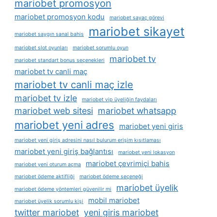
mariobet promosyon
mariobet promosyon kodu
mariobet sayaç görevi
mariobet sikayet
mariobet saygın sanal bahis
mariobet slot oyunları
mariobet sorumlu oyun
mariobet tv
mariobet standart bonus seçenekleri
mariobet tv canli maç
mariobet tv canli maç izle
mariobet tv izle
mariobet vip üyeliğin faydaları
mariobet web sitesi
mariobet whatsapp
mariobet yeni adres
mariobet yeni giris
mariobet yeni giriş adresini nasıl bulurum erişim kısıtlaması
mariobet yeni giriş bağlantısı
mariobet yeni lokasyon
mariobet çevrimiçi bahis
mariobet yeni oturum açma
mariobet ödeme aktifliği
mariobet ödeme seçeneği
mariobet üyelik
mariobet ödeme yöntemleri güvenilir mi
mobil mariobet
mariobet üyelik sorumlu kişi
twitter mariobet
yeni giris mariobet