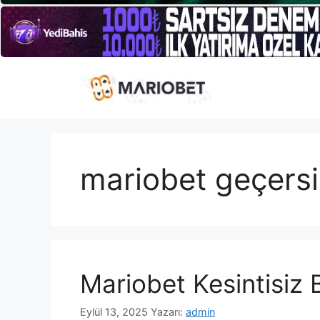
İçeriğe
atla
mariobet geçersi
Mariobet Kesintisiz 
Eylül 13, 2025
Yazarı:
admin