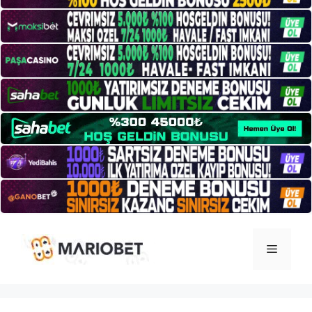
İçeriğe
atla
Menü