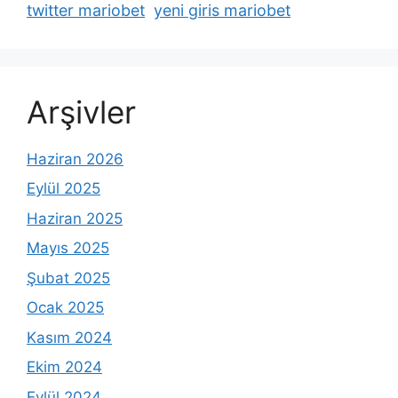
twitter mariobet
yeni giris mariobet
Arşivler
Haziran 2026
Eylül 2025
Haziran 2025
Mayıs 2025
Şubat 2025
Ocak 2025
Kasım 2024
Ekim 2024
Eylül 2024