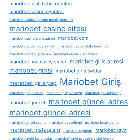
mariobet canlı bahis oranları
mariobet casino oyunları
mariobet casino oyunları mobil programı
mariobet casino sitesi
mariobet com
mariobet cep telefonu adresi
mariobet depozito gerekliliği
mariobet destek ekibi hakkında
mariobet devre dışı hesap
mariobet erişim kısıtlaması
mariobet giris adresi
mariobet finansal i̇şlemler
mariobet girisi
mariobet giris twitter
Mariobet Giriş
mariobet giris yap
mariobet giriş slotları
mariobet giriş ve kayıt
mariobet gol seçeneği
mariobet güncel adres
mariobet güncel
mariobet güncel adresi
mariobet güncel casino
mariobet güvenlir mi
mariobet hatalı veriler
mariobet instagram
mariobet kayıt
mariobet kayıpları
mariobet kayıtlı kullanıcılar
mariobet kayıt prosedürü slot oyunları