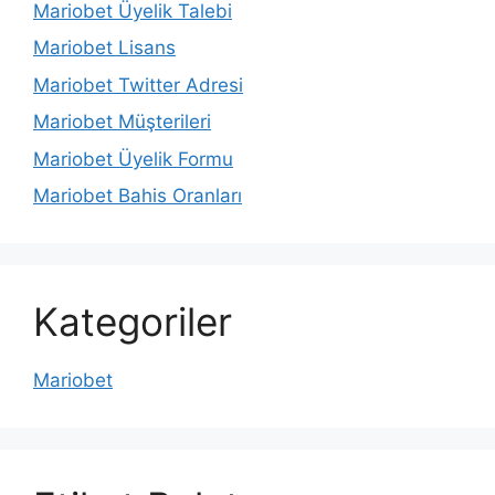
Mariobet Üyelik Talebi
Mariobet Lisans
Mariobet Twitter Adresi
Mariobet Müşterileri
Mariobet Üyelik Formu
Mariobet Bahis Oranları
Kategoriler
Mariobet