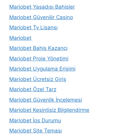
Mariobet Yasadışı Bahisler
Mariobet Güvenilir Casino
Mariobet Tv Lisansı
Mariobet
Mariobet Bahis Kazancı
Mariobet Proje Yönetimi
Mariobet Uygulama Erişimi
Mariobet Ücretsiz Giriş
Mariobet Özel Tarz
Mariobet Güvenlik İncelemesi
Mariobet Kesintisiz Bilgilendirme
Mariobet İos Durumu
Mariobet Site Teması