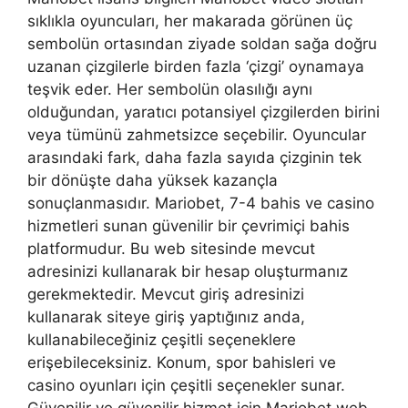
sıklıkla oyuncuları, her makarada görünen üç
sembolün ortasından ziyade soldan sağa doğru
uzanan çizgilerle birden fazla ‘çizgi’ oynamaya
teşvik eder. Her sembolün olasılığı aynı
olduğundan, yaratıcı potansiyel çizgilerden birini
veya tümünü zahmetsizce seçebilir. Oyuncular
arasındaki fark, daha fazla sayıda çizginin tek
bir dönüşte daha yüksek kazançla
sonuçlanmasıdır. Mariobet, 7-4 bahis ve casino
hizmetleri sunan güvenilir bir çevrimiçi bahis
platformudur. Bu web sitesinde mevcut
adresinizi kullanarak bir hesap oluşturmanız
gerekmektedir. Mevcut giriş adresinizi
kullanarak siteye giriş yaptığınız anda,
kullanabileceğiniz çeşitli seçeneklere
erişebileceksiniz. Konum, spor bahisleri ve
casino oyunları için çeşitli seçenekler sunar.