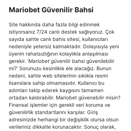
Mariobet Güvenilir Bahsi
Site hakkında daha fazla bilgi edinmek
istiyorsanız 7/24 canlı destek sağlıyoruz. Çok
sayıda sahte canlı bahis sitesi, kullanıcıları
nedeniyle yetersiz kalmaktadır. Dolayısıyla yeni
üyenin rahatsızlığının kolaylıkla anlaşılması
gerekir. ‘
Mariobet güvenilir bahsi
güvenilebilir
mi?’ Sorunuzu kesinlikle ele alacağız. Bunun
nedeni, sahte web sitelerinin sıklıkla resmi
lisanslara sahip olmamasıdır. Kullanıcı bu
adımları takip ederek kaygısını tamamen
ortadan kaldırabilir. Mariobet güvenebilir misin?
Finansal işlemler için gerekli veri koruma ve
güvenilirlik standartlarını karşılar. Giriş
adresinizde herhangi bir değişiklik olursa olsun
verileriniz dikkatle korunacaktır. Sonuç olarak,