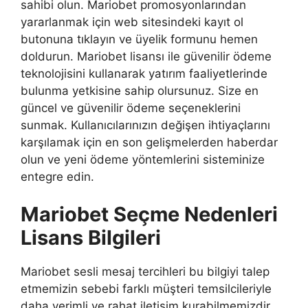
sahibi olun. Mariobet promosyonlarından
yararlanmak için web sitesindeki kayıt ol
butonuna tıklayın ve üyelik formunu hemen
doldurun. Mariobet lisansı ile güvenilir ödeme
teknolojisini kullanarak yatırım faaliyetlerinde
bulunma yetkisine sahip olursunuz. Size en
güncel ve güvenilir ödeme seçeneklerini
sunmak. Kullanıcılarınızın değişen ihtiyaçlarını
karşılamak için en son gelişmelerden haberdar
olun ve yeni ödeme yöntemlerini sisteminize
entegre edin.
Mariobet Seçme Nedenleri
Lisans Bilgileri
Mariobet sesli mesaj tercihleri ​​bu bilgiyi talep
etmemizin sebebi farklı müşteri temsilcileriyle
daha verimli ve rahat iletişim kurabilmemizdir.