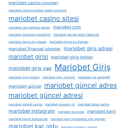
mariobet casino oyunları
mariobet casino oyunları mobil programı
mariobet casino sitesi
mariobet com
mariobet cep telefonu adresi
mariobet depozito gerekliliği
mariobet destek ekibi hakkında
mariobet devre dışı hesap
mariobet erişim kısıtlaması
mariobet giris adresi
mariobet finansal i̇şlemler
mariobet girisi
mariobet giris twitter
Mariobet Giriş
mariobet giris yap
mariobet giriş slotları
mariobet giriş ve kayıt
mariobet gol seçeneği
mariobet güncel adres
mariobet güncel
mariobet güncel adresi
mariobet güncel casino
mariobet güvenlir mi
mariobet hatalı veriler
mariobet instagram
mariobet kayıt
mariobet kayıpları
mariobet kayıtlı kullanıcılar
mariobet kayıt prosedürü slot oyunları
mariobet kaç oldu
mariobet kullanıcı güveni