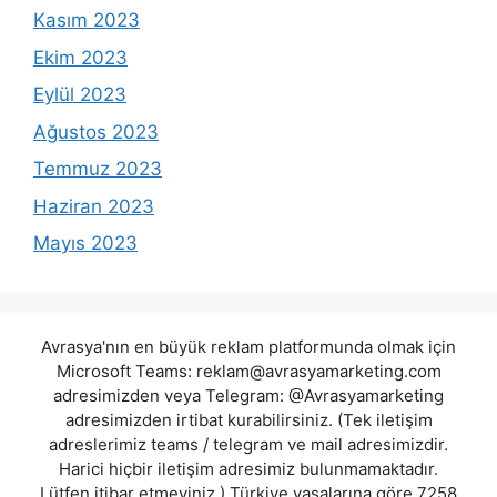
Kasım 2023
Ekim 2023
Eylül 2023
Ağustos 2023
Temmuz 2023
Haziran 2023
Mayıs 2023
Avrasya'nın en büyük reklam platformunda olmak için
Microsoft Teams:
reklam@avrasyamarketing.com
adresimizden veya Telegram: @Avrasyamarketing
adresimizden irtibat kurabilirsiniz. (Tek iletişim
adreslerimiz teams / telegram ve mail adresimizdir.
Harici hiçbir iletişim adresimiz bulunmamaktadır.
Lütfen itibar etmeyiniz.) Türkiye yasalarına göre 7258