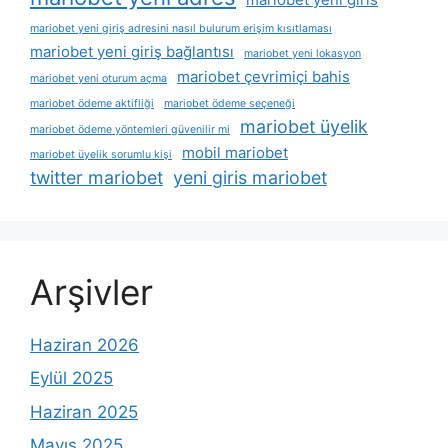
mariobet yeni giriş adresini nasıl bulurum erişim kısıtlaması
mariobet yeni giriş bağlantısı
mariobet yeni lokasyon
mariobet çevrimiçi bahis
mariobet yeni oturum açma
mariobet ödeme aktifliği
mariobet ödeme seçeneği
mariobet üyelik
mariobet ödeme yöntemleri güvenilir mi
mobil mariobet
mariobet üyelik sorumlu kişi
twitter mariobet
yeni giris mariobet
Arşivler
Haziran 2026
Eylül 2025
Haziran 2025
Mayıs 2025