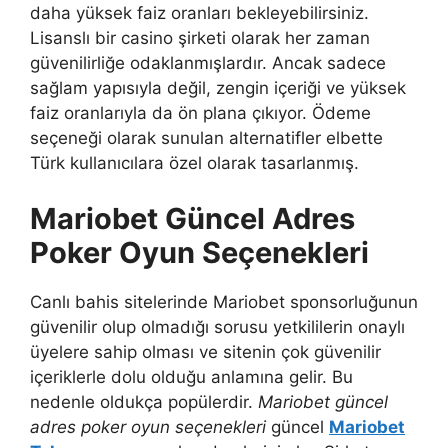
daha yüksek faiz oranları bekleyebilirsiniz.
Lisanslı bir casino şirketi olarak her zaman
güvenilirliğe odaklanmışlardır. Ancak sadece
sağlam yapısıyla değil, zengin içeriği ve yüksek
faiz oranlarıyla da ön plana çıkıyor. Ödeme
seçeneği olarak sunulan alternatifler elbette
Türk kullanıcılara özel olarak tasarlanmış.
Mariobet Güncel Adres
Poker Oyun Seçenekleri
Canlı bahis sitelerinde Mariobet sponsorluğunun
güvenilir olup olmadığı sorusu yetkililerin onaylı
üyelere sahip olması ve sitenin çok güvenilir
içeriklerle dolu olduğu anlamına gelir. Bu
nedenle oldukça popülerdir.
Mariobet güncel
adres poker oyun seçenekleri
güncel
Mariobet