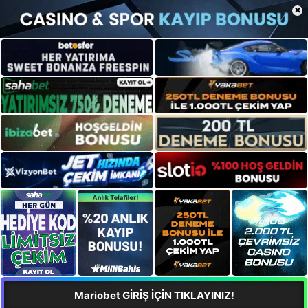
×
Mariobet GİRİŞ İÇİN TIKLAYINIZ!