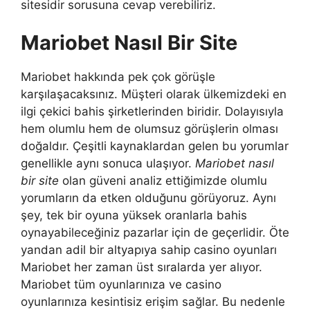
sitesidir sorusuna cevap verebiliriz.
Mariobet Nasıl Bir Site
Mariobet hakkında pek çok görüşle
karşılaşacaksınız. Müşteri olarak ülkemizdeki en
ilgi çekici bahis şirketlerinden biridir. Dolayısıyla
hem olumlu hem de olumsuz görüşlerin olması
doğaldır. Çeşitli kaynaklardan gelen bu yorumlar
genellikle aynı sonuca ulaşıyor.
Mariobet nasıl
bir site
olan güveni analiz ettiğimizde olumlu
yorumların da etken olduğunu görüyoruz. Aynı
şey, tek bir oyuna yüksek oranlarla bahis
oynayabileceğiniz pazarlar için de geçerlidir. Öte
yandan adil bir altyapıya sahip casino oyunları
Mariobet her zaman üst sıralarda yer alıyor.
Mariobet tüm oyunlarınıza ve casino
oyunlarınıza kesintisiz erişim sağlar. Bu nedenle