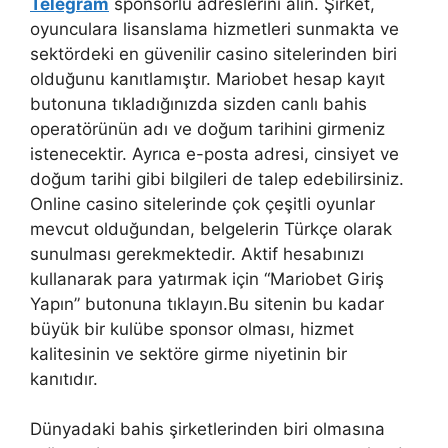
Telegram
sponsorlu adreslerini alın. Şirket,
oyunculara lisanslama hizmetleri sunmakta ve
sektördeki en güvenilir casino sitelerinden biri
olduğunu kanıtlamıştır. Mariobet hesap kayıt
butonuna tıkladığınızda sizden canlı bahis
operatörünün adı ve doğum tarihini girmeniz
istenecektir. Ayrıca e-posta adresi, cinsiyet ve
doğum tarihi gibi bilgileri de talep edebilirsiniz.
Online casino sitelerinde çok çeşitli oyunlar
mevcut olduğundan, belgelerin Türkçe olarak
sunulması gerekmektedir. Aktif hesabınızı
kullanarak para yatırmak için “Mariobet Giriş
Yapın” butonuna tıklayın.Bu sitenin bu kadar
büyük bir kulübe sponsor olması, hizmet
kalitesinin ve sektöre girme niyetinin bir
kanıtıdır.
Dünyadaki bahis şirketlerinden biri olmasına