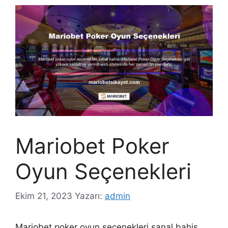
Mariobet Poker
Oyun Seçenekleri
Ekim 21, 2023
Yazarı:
admin
Mariobet poker oyun seçenekleri sanal bahis,