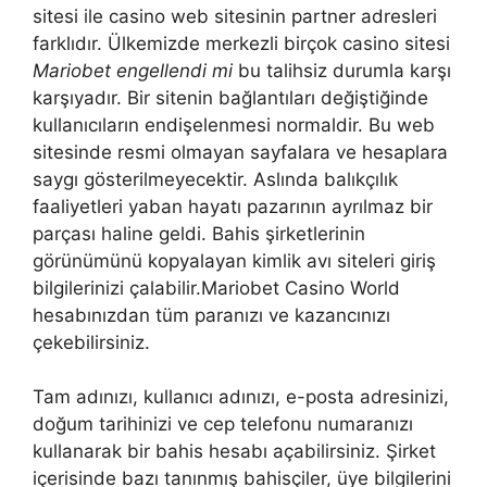
sitesi ile casino web sitesinin partner adresleri
farklıdır. Ülkemizde merkezli birçok casino sitesi
Mariobet engellendi mi
bu talihsiz durumla karşı
karşıyadır. Bir sitenin bağlantıları değiştiğinde
kullanıcıların endişelenmesi normaldir. Bu web
sitesinde resmi olmayan sayfalara ve hesaplara
saygı gösterilmeyecektir. Aslında balıkçılık
faaliyetleri yaban hayatı pazarının ayrılmaz bir
parçası haline geldi. Bahis şirketlerinin
görünümünü kopyalayan kimlik avı siteleri giriş
bilgilerinizi çalabilir.Mariobet Casino World
hesabınızdan tüm paranızı ve kazancınızı
çekebilirsiniz.
Tam adınızı, kullanıcı adınızı, e-posta adresinizi,
doğum tarihinizi ve cep telefonu numaranızı
kullanarak bir bahis hesabı açabilirsiniz. Şirket
içerisinde bazı tanınmış bahisçiler, üye bilgilerini