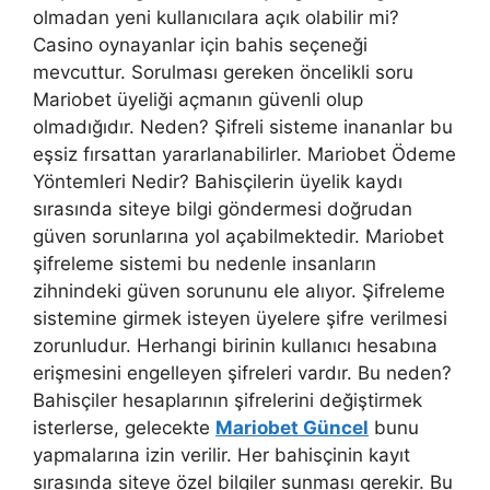
olmadan yeni kullanıcılara açık olabilir mi?
Casino oynayanlar için bahis seçeneği
mevcuttur. Sorulması gereken öncelikli soru
Mariobet üyeliği açmanın güvenli olup
olmadığıdır. Neden? Şifreli sisteme inananlar bu
eşsiz fırsattan yararlanabilirler. Mariobet Ödeme
Yöntemleri Nedir? Bahisçilerin üyelik kaydı
sırasında siteye bilgi göndermesi doğrudan
güven sorunlarına yol açabilmektedir. Mariobet
şifreleme sistemi bu nedenle insanların
zihnindeki güven sorununu ele alıyor. Şifreleme
sistemine girmek isteyen üyelere şifre verilmesi
zorunludur. Herhangi birinin kullanıcı hesabına
erişmesini engelleyen şifreleri vardır. Bu neden?
Bahisçiler hesaplarının şifrelerini değiştirmek
isterlerse, gelecekte
Mariobet Güncel
bunu
yapmalarına izin verilir. Her bahisçinin kayıt
sırasında siteye özel bilgiler sunması gerekir. Bu