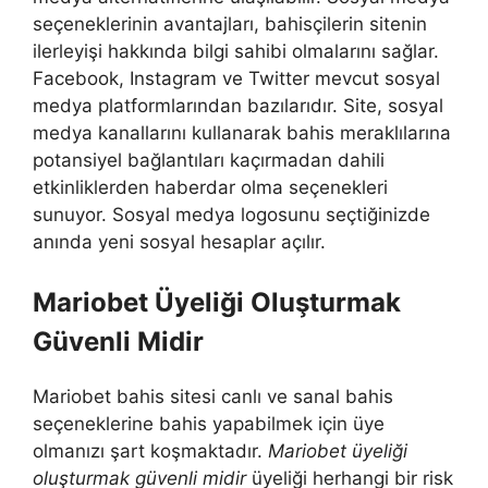
seçeneklerinin avantajları, bahisçilerin sitenin
ilerleyişi hakkında bilgi sahibi olmalarını sağlar.
Facebook, Instagram ve Twitter mevcut sosyal
medya platformlarından bazılarıdır. Site, sosyal
medya kanallarını kullanarak bahis meraklılarına
potansiyel bağlantıları kaçırmadan dahili
etkinliklerden haberdar olma seçenekleri
sunuyor. Sosyal medya logosunu seçtiğinizde
anında yeni sosyal hesaplar açılır.
Mariobet Üyeliği Oluşturmak
Güvenli Midir
Mariobet bahis sitesi canlı ve sanal bahis
seçeneklerine bahis yapabilmek için üye
olmanızı şart koşmaktadır.
Mariobet üyeliği
oluşturmak güvenli midir
üyeliği herhangi bir risk