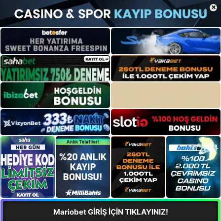
×
Mariobet GİRİŞ İÇİN TIKLAYINIZ!