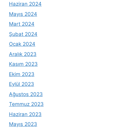
Haziran 2024
Mayıs 2024
Mart 2024
Şubat 2024
Ocak 2024
Aralık 2023
Kasım 2023
Ekim 2023
Eylül 2023
Ağustos 2023
Temmuz 2023
Haziran 2023
Mayıs 2023