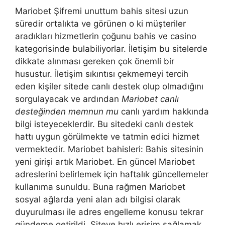
Mariobet Şifremi unuttum bahis sitesi uzun
süredir ortalıkta ve görünen o ki müşteriler
aradıkları hizmetlerin çoğunu bahis ve casino
kategorisinde bulabiliyorlar. İletişim bu sitelerde
dikkate alınması gereken çok önemli bir
husustur. İletişim sıkıntısı çekmemeyi tercih
eden kişiler sitede canlı destek olup olmadığını
sorgulayacak ve ardından
Mariobet canlı
desteğinden memnun mu
canlı yardım hakkında
bilgi isteyeceklerdir. Bu sitedeki canlı destek
hattı uygun görülmekte ve tatmin edici hizmet
vermektedir. Mariobet bahisleri: Bahis sitesinin
yeni girişi artık Mariobet. En güncel Mariobet
adreslerini belirlemek için haftalık güncellemeler
kullanıma sunuldu. Buna rağmen Mariobet
sosyal ağlarda yeni alan adı bilgisi olarak
duyurulması ile adres engelleme konusu tekrar
gündeme getirildi. Siteye hızlı erişim sağlamak