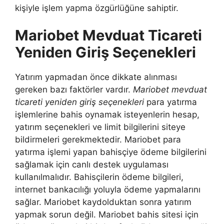
kişiyle işlem yapma özgürlüğüne sahiptir.
Mariobet Mevduat Ticareti
Yeniden Giriş Seçenekleri
Yatırım yapmadan önce dikkate alınması
gereken bazı faktörler vardır.
Mariobet mevduat
ticareti yeniden giriş seçenekleri
para yatırma
işlemlerine bahis oynamak isteyenlerin hesap,
yatırım seçenekleri ve limit bilgilerini siteye
bildirmeleri gerekmektedir. Mariobet para
yatırma işlemi yapan bahisçiye ödeme bilgilerini
sağlamak için canlı destek uygulaması
kullanılmalıdır. Bahisçilerin ödeme bilgileri,
internet bankacılığı yoluyla ödeme yapmalarını
sağlar. Mariobet kaydolduktan sonra yatırım
yapmak sorun değil. Mariobet bahis sitesi için