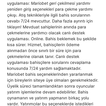
uygulaması:
Mariobet geri çekilmesi yardımı
yeniden giriş seçenekleri
para çekme yardımı
çıkışı. Atış teknikleriyle ilgili bahis sorularının
cevabı 7/24 mevcuttur. Daha fazla ayrıntı için
tıklayın! Mevduat sahiplerinin anında para
çekmelerine yardımcı olacak canlı destek
uygulaması. Online. Bahis beklemek bu şekilde
kısa sürer. Hizmet, bahisçilerin ödeme
alınmadan önce sınırlı bir süre için para
çekmelerine olanak tanır. Canlı destek
uygulaması bahisçilere sorularını cevaplama
konusunda 7/24 yardım sağlamaktadır.
Mariobet bahis seçeneklerinden yararlanmak
için bireylerin siteye üye olmaları gerekmektedir.
Üyelik süreci tamamlandıktan sonra oyuncular
yatırım işlemlerine devam edebilirler. Bahis
oynamanın ve yatırım yapmanın birkaç yolu
vardır. Yatırımcılar bu seçeneklerde istedikleri