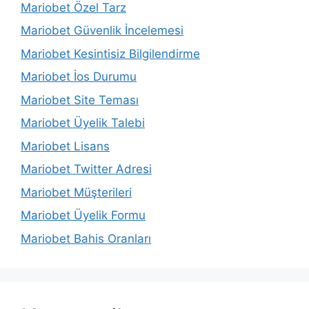
Mariobet Özel Tarz
Mariobet Güvenlik İncelemesi
Mariobet Kesintisiz Bilgilendirme
Mariobet İos Durumu
Mariobet Site Teması
Mariobet Üyelik Talebi
Mariobet Lisans
Mariobet Twitter Adresi
Mariobet Müşterileri
Mariobet Üyelik Formu
Mariobet Bahis Oranları