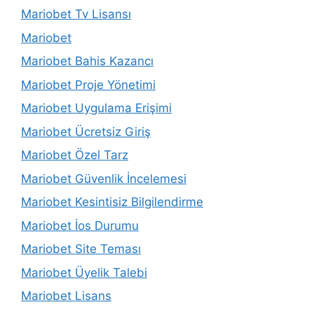
Mariobet Tv Lisansı
Mariobet
Mariobet Bahis Kazancı
Mariobet Proje Yönetimi
Mariobet Uygulama Erişimi
Mariobet Ücretsiz Giriş
Mariobet Özel Tarz
Mariobet Güvenlik İncelemesi
Mariobet Kesintisiz Bilgilendirme
Mariobet İos Durumu
Mariobet Site Teması
Mariobet Üyelik Talebi
Mariobet Lisans