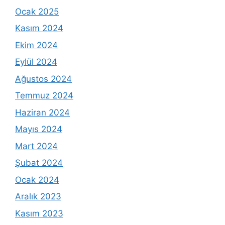
Ocak 2025
Kasım 2024
Ekim 2024
Eylül 2024
Ağustos 2024
Temmuz 2024
Haziran 2024
Mayıs 2024
Mart 2024
Şubat 2024
Ocak 2024
Aralık 2023
Kasım 2023