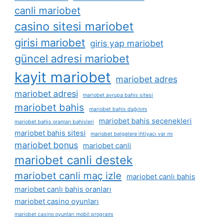
canli mariobet
casino sitesi mariobet
girisi mariobet
giris yap mariobet
güncel adresi mariobet
kayit mariobet
mariobet adres
mariobet adresi
mariobet avrupa bahis sitesi
mariobet bahis
mariobet bahis dağılımı
mariobet bahis seçenekleri
mariobet bahis oranları bahisleri
mariobet bahis sitesi
mariobet belgelere i̇htiyacı var mı
mariobet bonus
mariobet canli
mariobet canli destek
mariobet canli maç izle
mariobet canlı bahis
mariobet canlı bahis oranları
mariobet casino oyunları
mariobet casino oyunları mobil programı