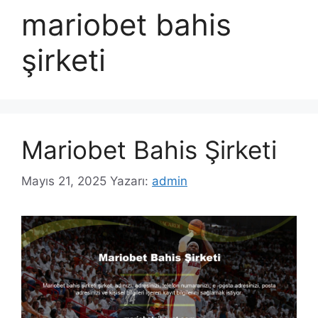
mariobet bahis
şirketi
Mariobet Bahis Şirketi
Mayıs 21, 2025
Yazarı:
admin