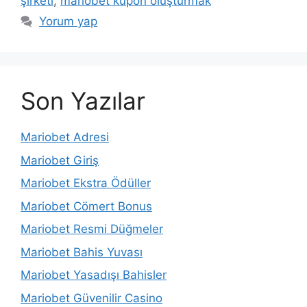
şirketi
,
mariobet kupon oluşturmak
Yorum yap
Son Yazılar
Mariobet Adresi
Mariobet Giriş
Mariobet Ekstra Ödüller
Mariobet Cömert Bonus
Mariobet Resmi Düğmeler
Mariobet Bahis Yuvası
Mariobet Yasadışı Bahisler
Mariobet Güvenilir Casino