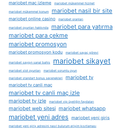
mariobet maç izleme
mariobet mükemmel hizmet
mariobet nasil bir site
mariobet mükemmel konum
mariobet online casino
mariobet oranları
mariobet para yatırma
mariobet oyunları hakkında
mariobet para çekme
mariobet promosyon
mariobet promosyon kodu
mariobet sayaç görevi
mariobet sikayet
mariobet saygın sanal bahis
mariobet slot oyunları
mariobet sorumlu oyun
mariobet tv
mariobet standart bonus seçenekleri
mariobet tv canli maç
mariobet tv canli maç izle
mariobet tv izle
mariobet vip üyeliğin faydaları
mariobet web sitesi
mariobet whatsapp
mariobet yeni adres
mariobet yeni giris
mariobet yeni giriş adresini nasıl bulurum erişim kısıtlaması