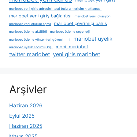
mariobet yeni giriş adresini nasıl bulurum erişim kısıtlaması
mariobet yeni giriş bağlantısı
mariobet yeni lokasyon
mariobet çevrimiçi bahis
mariobet yeni oturum açma
mariobet ödeme aktifliği
mariobet ödeme seçeneği
mariobet üyelik
mariobet ödeme yöntemleri güvenilir mi
mobil mariobet
mariobet üyelik sorumlu kişi
twitter mariobet
yeni giris mariobet
Arşivler
Haziran 2026
Eylül 2025
Haziran 2025
Mayıs 2025