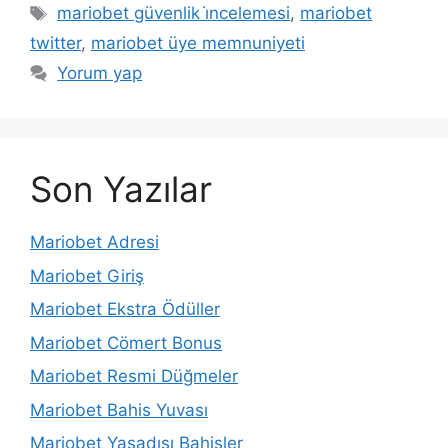
Etiketler
mariobet güvenlik i̇ncelemesi
,
mariobet
twitter
,
mariobet üye memnuniyeti
Yorum yap
Son Yazılar
Mariobet Adresi
Mariobet Giriş
Mariobet Ekstra Ödüller
Mariobet Cömert Bonus
Mariobet Resmi Düğmeler
Mariobet Bahis Yuvası
Mariobet Yasadışı Bahisler