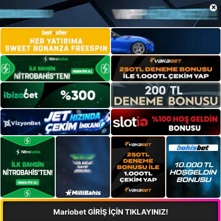
×
Mariobet GİRİŞ İÇİN TIKLAYINIZ!