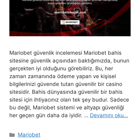
Mariobet güvenlik incelemesi Mariobet bahis
sitesine güvenlik açısından baktığımızda, bunun
gerçekten iyi olduğunu görebiliriz. Bu, her
zaman zamanında ödeme yapan ve kişisel
bilgilerinizi güvende tutan güvenilir bir casino
sitesidir. Bahis dünyasında güvenilir bir bahis
sitesi için ihtiyacınız olan tek şey budur. Sadece
bu değil, Mariobet sistemi ve altyapı güvenliği
her geçen gün daha da iyidir. …
Devamını oku…
Kategoriler
Mariobet