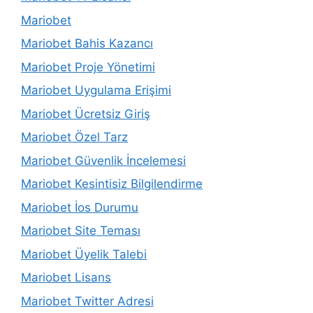
Mariobet
Mariobet Bahis Kazancı
Mariobet Proje Yönetimi
Mariobet Uygulama Erişimi
Mariobet Ücretsiz Giriş
Mariobet Özel Tarz
Mariobet Güvenlik İncelemesi
Mariobet Kesintisiz Bilgilendirme
Mariobet İos Durumu
Mariobet Site Teması
Mariobet Üyelik Talebi
Mariobet Lisans
Mariobet Twitter Adresi