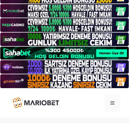
İçeriğe
atla
Menü