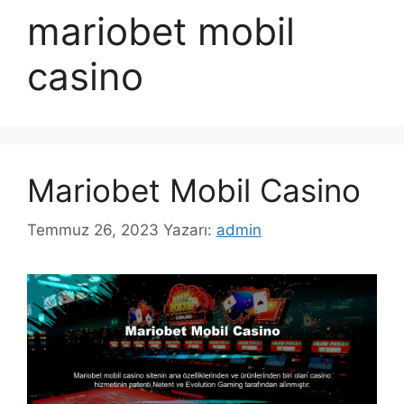
mariobet mobil
casino
Mariobet Mobil Casino
Temmuz 26, 2023
Yazarı:
admin