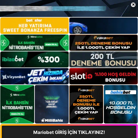
×
Mariobet GİRİŞ İÇİN TIKLAYINIZ!