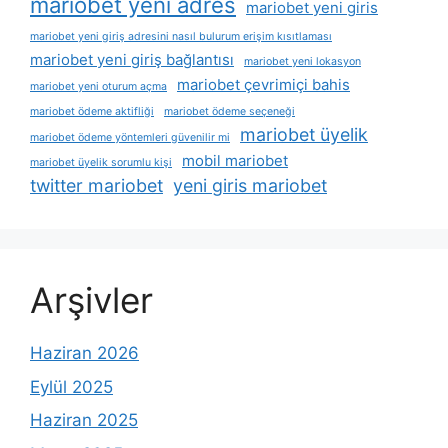
mariobet yeni adres
mariobet yeni giris
mariobet yeni giriş adresini nasıl bulurum erişim kısıtlaması
mariobet yeni giriş bağlantısı
mariobet yeni lokasyon
mariobet çevrimiçi bahis
mariobet yeni oturum açma
mariobet ödeme aktifliği
mariobet ödeme seçeneği
mariobet üyelik
mariobet ödeme yöntemleri güvenilir mi
mobil mariobet
mariobet üyelik sorumlu kişi
twitter mariobet
yeni giris mariobet
Arşivler
Haziran 2026
Eylül 2025
Haziran 2025