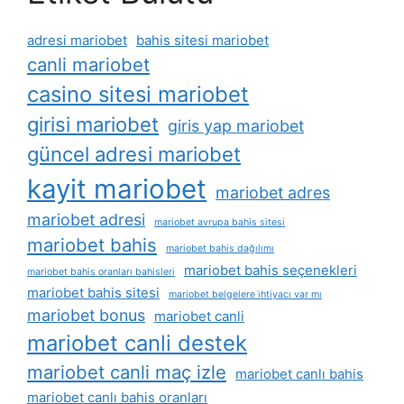
adresi mariobet
bahis sitesi mariobet
canli mariobet
casino sitesi mariobet
girisi mariobet
giris yap mariobet
güncel adresi mariobet
kayit mariobet
mariobet adres
mariobet adresi
mariobet avrupa bahis sitesi
mariobet bahis
mariobet bahis dağılımı
mariobet bahis seçenekleri
mariobet bahis oranları bahisleri
mariobet bahis sitesi
mariobet belgelere i̇htiyacı var mı
mariobet bonus
mariobet canli
mariobet canli destek
mariobet canli maç izle
mariobet canlı bahis
mariobet canlı bahis oranları