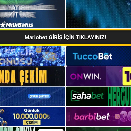
Mariobet GİRİŞ İÇİN TIKLAYINIZ!