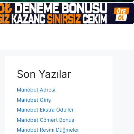
Son Yazılar
Mariobet Adresi
Mariobet Giriş
Mariobet Ekstra Ödüller
Mariobet Cömert Bonus
Mariobet Resmi Düğmeler