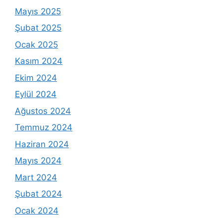
Mayıs 2025
Şubat 2025
Ocak 2025
Kasım 2024
Ekim 2024
Eylül 2024
Ağustos 2024
Temmuz 2024
Haziran 2024
Mayıs 2024
Mart 2024
Şubat 2024
Ocak 2024