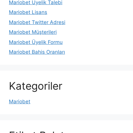
Mariobet Üyelik Talebi
Mariobet Lisans
Mariobet Twitter Adresi
Mariobet Müşterileri
Mariobet Üyelik Formu
Mariobet Bahis Oranları
Kategoriler
Mariobet