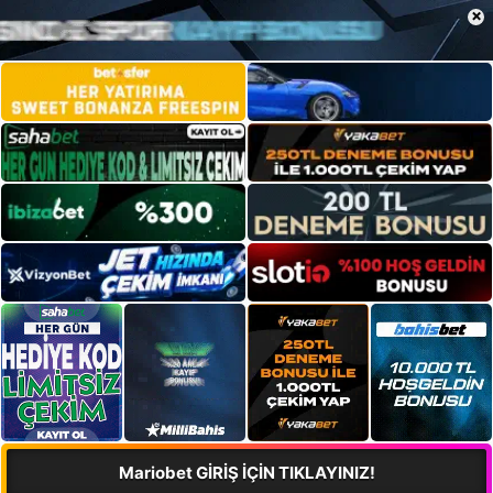
×
Mariobet GİRİŞ İÇİN TIKLAYINIZ!