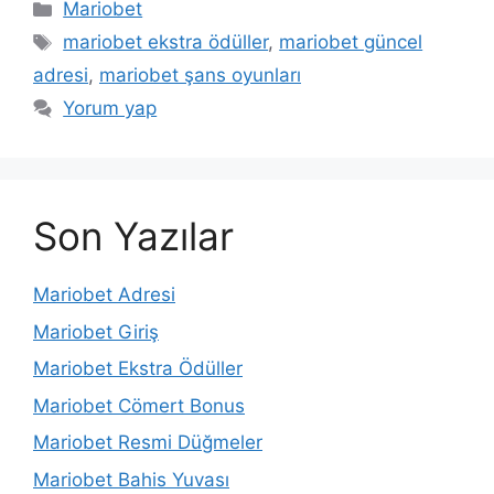
Kategoriler
Mariobet
Etiketler
mariobet ekstra ödüller
,
mariobet güncel
adresi
,
mariobet şans oyunları
Yorum yap
Son Yazılar
Mariobet Adresi
Mariobet Giriş
Mariobet Ekstra Ödüller
Mariobet Cömert Bonus
Mariobet Resmi Düğmeler
Mariobet Bahis Yuvası