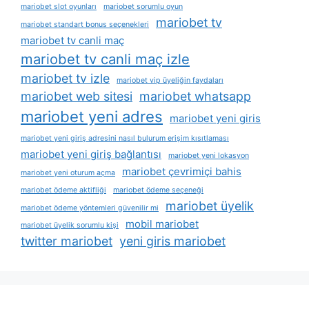
mariobet slot oyunları
mariobet sorumlu oyun
mariobet tv
mariobet standart bonus seçenekleri
mariobet tv canli maç
mariobet tv canli maç izle
mariobet tv izle
mariobet vip üyeliğin faydaları
mariobet web sitesi
mariobet whatsapp
mariobet yeni adres
mariobet yeni giris
mariobet yeni giriş adresini nasıl bulurum erişim kısıtlaması
mariobet yeni giriş bağlantısı
mariobet yeni lokasyon
mariobet çevrimiçi bahis
mariobet yeni oturum açma
mariobet ödeme aktifliği
mariobet ödeme seçeneği
mariobet üyelik
mariobet ödeme yöntemleri güvenilir mi
mobil mariobet
mariobet üyelik sorumlu kişi
twitter mariobet
yeni giris mariobet