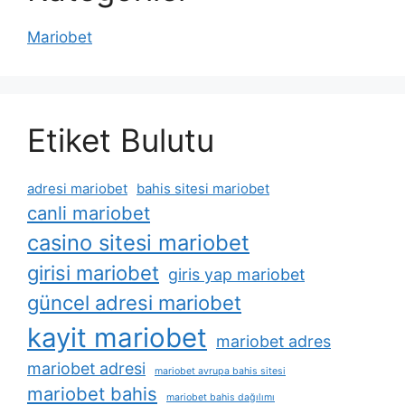
Mariobet
Etiket Bulutu
adresi mariobet
bahis sitesi mariobet
canli mariobet
casino sitesi mariobet
girisi mariobet
giris yap mariobet
güncel adresi mariobet
kayit mariobet
mariobet adres
mariobet adresi
mariobet avrupa bahis sitesi
mariobet bahis
mariobet bahis dağılımı