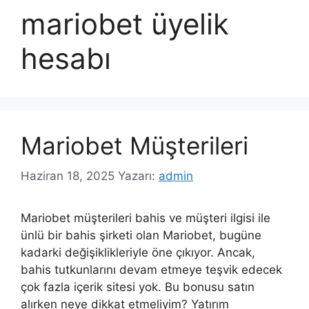
mariobet üyelik
hesabı
Mariobet Müşterileri
Haziran 18, 2025
Yazarı:
admin
Mariobet müşterileri bahis ve müşteri ilgisi ile
ünlü bir bahis şirketi olan Mariobet, bugüne
kadarki değişiklikleriyle öne çıkıyor. Ancak,
bahis tutkunlarını devam etmeye teşvik edecek
çok fazla içerik sitesi yok. Bu bonusu satın
alırken neye dikkat etmeliyim? Yatırım