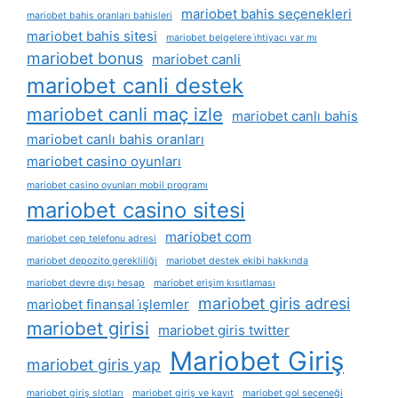
mariobet bahis seçenekleri
mariobet bahis oranları bahisleri
mariobet bahis sitesi
mariobet belgelere i̇htiyacı var mı
mariobet bonus
mariobet canli
mariobet canli destek
mariobet canli maç izle
mariobet canlı bahis
mariobet canlı bahis oranları
mariobet casino oyunları
mariobet casino oyunları mobil programı
mariobet casino sitesi
mariobet com
mariobet cep telefonu adresi
mariobet depozito gerekliliği
mariobet destek ekibi hakkında
mariobet devre dışı hesap
mariobet erişim kısıtlaması
mariobet giris adresi
mariobet finansal i̇şlemler
mariobet girisi
mariobet giris twitter
Mariobet Giriş
mariobet giris yap
mariobet giriş slotları
mariobet giriş ve kayıt
mariobet gol seçeneği