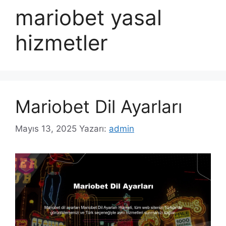
mariobet yasal
hizmetler
Mariobet Dil Ayarları
Mayıs 13, 2025
Yazarı:
admin