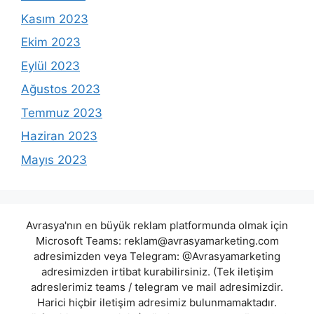
Kasım 2023
Ekim 2023
Eylül 2023
Ağustos 2023
Temmuz 2023
Haziran 2023
Mayıs 2023
Avrasya'nın en büyük reklam platformunda olmak için
Microsoft Teams:
reklam@avrasyamarketing.com
adresimizden veya Telegram: @Avrasyamarketing
adresimizden irtibat kurabilirsiniz. (Tek iletişim
adreslerimiz teams / telegram ve mail adresimizdir.
Harici hiçbir iletişim adresimiz bulunmamaktadır.