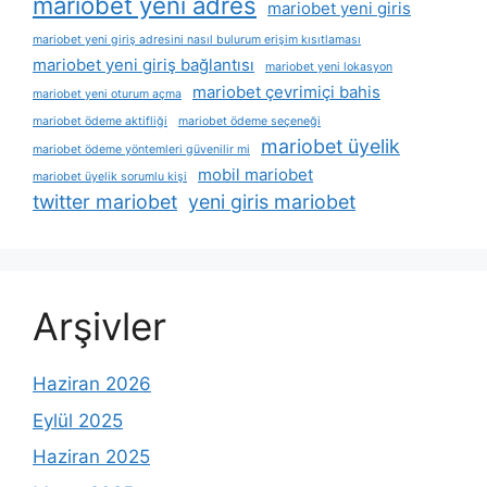
mariobet yeni adres
mariobet yeni giris
mariobet yeni giriş adresini nasıl bulurum erişim kısıtlaması
mariobet yeni giriş bağlantısı
mariobet yeni lokasyon
mariobet çevrimiçi bahis
mariobet yeni oturum açma
mariobet ödeme aktifliği
mariobet ödeme seçeneği
mariobet üyelik
mariobet ödeme yöntemleri güvenilir mi
mobil mariobet
mariobet üyelik sorumlu kişi
twitter mariobet
yeni giris mariobet
Arşivler
Haziran 2026
Eylül 2025
Haziran 2025