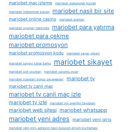
mariobet maç izleme
mariobet mükemmel hizmet
mariobet nasil bir site
mariobet mükemmel konum
mariobet online casino
mariobet oranları
mariobet para yatırma
mariobet oyunları hakkında
mariobet para çekme
mariobet promosyon
mariobet promosyon kodu
mariobet sayaç görevi
mariobet sikayet
mariobet saygın sanal bahis
mariobet slot oyunları
mariobet sorumlu oyun
mariobet tv
mariobet standart bonus seçenekleri
mariobet tv canli maç
mariobet tv canli maç izle
mariobet tv izle
mariobet vip üyeliğin faydaları
mariobet web sitesi
mariobet whatsapp
mariobet yeni adres
mariobet yeni giris
mariobet yeni giriş adresini nasıl bulurum erişim kısıtlaması