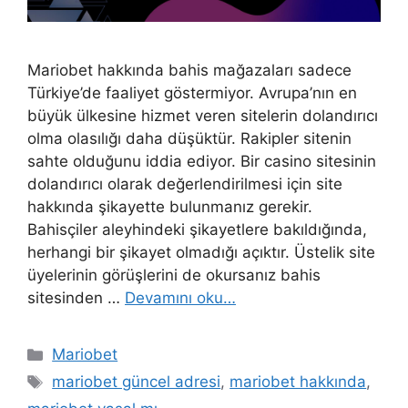
Mariobet hakkında bahis mağazaları sadece
Türkiye’de faaliyet göstermiyor. Avrupa’nın en
büyük ülkesine hizmet veren sitelerin dolandırıcı
olma olasılığı daha düşüktür. Rakipler sitenin
sahte olduğunu iddia ediyor. Bir casino sitesinin
dolandırıcı olarak değerlendirilmesi için site
hakkında şikayette bulunmanız gerekir.
Bahisçiler aleyhindeki şikayetlere bakıldığında,
herhangi bir şikayet olmadığı açıktır. Üstelik site
üyelerinin görüşlerini de okursanız bahis
sitesinden …
Devamını oku…
Kategoriler
Mariobet
Etiketler
mariobet güncel adresi
,
mariobet hakkında
,