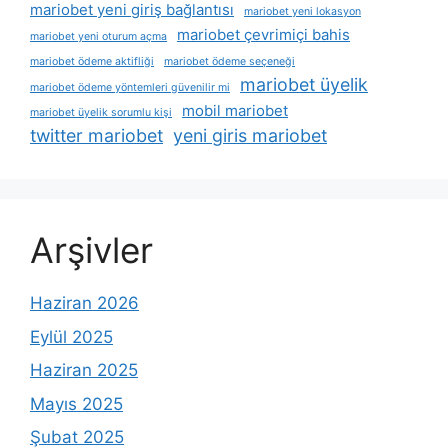
mariobet yeni giriş bağlantısı
mariobet yeni lokasyon
mariobet çevrimiçi bahis
mariobet yeni oturum açma
mariobet ödeme aktifliği
mariobet ödeme seçeneği
mariobet üyelik
mariobet ödeme yöntemleri güvenilir mi
mobil mariobet
mariobet üyelik sorumlu kişi
twitter mariobet
yeni giris mariobet
Arşivler
Haziran 2026
Eylül 2025
Haziran 2025
Mayıs 2025
Şubat 2025