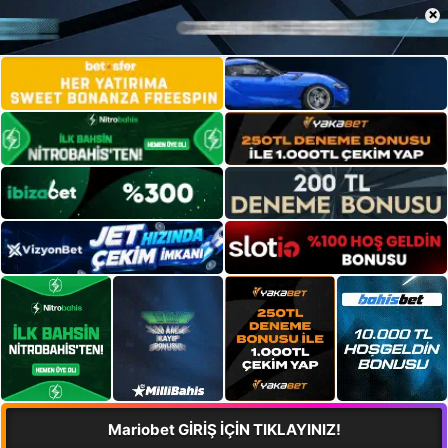
×
Mariobet GİRİŞ İÇİN TIKLAYINIZ!