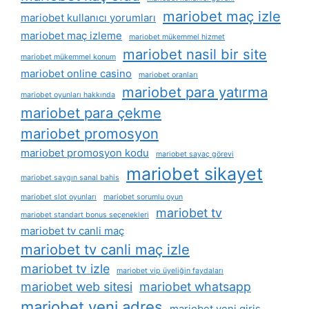
mariobet maç izle
mariobet kullanıcı yorumları
mariobet maç izleme
mariobet mükemmel hizmet
mariobet nasil bir site
mariobet mükemmel konum
mariobet online casino
mariobet oranları
mariobet para yatırma
mariobet oyunları hakkında
mariobet para çekme
mariobet promosyon
mariobet promosyon kodu
mariobet sayaç görevi
mariobet sikayet
mariobet saygın sanal bahis
mariobet slot oyunları
mariobet sorumlu oyun
mariobet tv
mariobet standart bonus seçenekleri
mariobet tv canli maç
mariobet tv canli maç izle
mariobet tv izle
mariobet vip üyeliğin faydaları
mariobet web sitesi
mariobet whatsapp
mariobet yeni adres
mariobet yeni giris