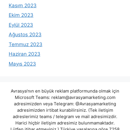
Kasım 2023
Ekim 2023
Eylül 2023
Ağustos 2023
Temmuz 2023
Haziran 2023
Mayıs 2023
Avrasya'nın en büyük reklam platformunda olmak için
Microsoft Teams:
reklam@avrasyamarketing.com
adresimizden veya Telegram: @Avrasyamarketing
adresimizden irtibat kurabilirsiniz. (Tek iletişim
adreslerimiz teams / telegram ve mail adresimizdir.
Harici hiçbir iletişim adresimiz bulunmamaktadır.
Lütfen itibar etmeyiniz.) Türkiye yasalarına göre 7258