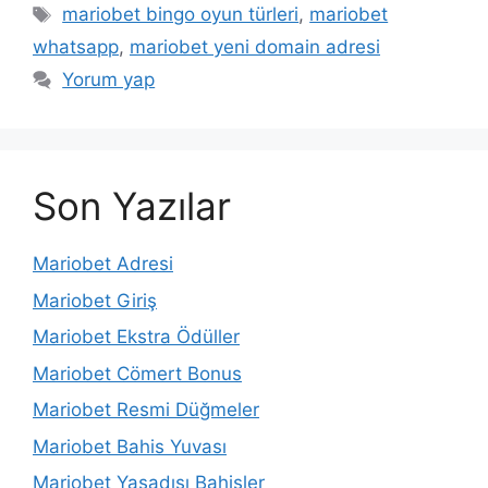
Etiketler
mariobet bingo oyun türleri
,
mariobet
whatsapp
,
mariobet yeni domain adresi
Yorum yap
Son Yazılar
Mariobet Adresi
Mariobet Giriş
Mariobet Ekstra Ödüller
Mariobet Cömert Bonus
Mariobet Resmi Düğmeler
Mariobet Bahis Yuvası
Mariobet Yasadışı Bahisler