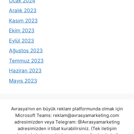
Ocak 2024
Aralık 2023
Kasım 2023
Ekim 2023
Eylül 2023
Ağustos 2023
Temmuz 2023
Haziran 2023
Mayıs 2023
Avrasya'nın en büyük reklam platformunda olmak için
Microsoft Teams:
reklam@avrasyamarketing.com
adresimizden veya Telegram: @Avrasyamarketing
adresimizden irtibat kurabilirsiniz. (Tek iletişim