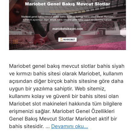
Mariobet genel bakış mevcut slotlar bahis siyah
ve kırmızı bahis sitesi olarak Mariobet, kullanım
açısından diğer birçok bahis sitesine göre daha
uygun bir yazılıma sahiptir. Web sitemiz,
kullanımı kolay ve güvenli bir bahis sitesi olan
Mariobet slot makineleri hakkında tüm bilgilere
erişmenizi sağlar. Mariobet Genel Özellikleri
Genel Bakış Mevcut Slotlar Mariobet aktif bir
bahis sitesidir. …
Devamını oku…