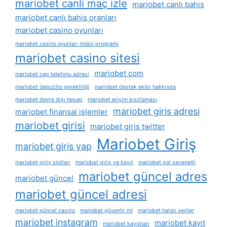
mariobet canli maç izle
mariobet canlı bahis
mariobet canlı bahis oranları
mariobet casino oyunları
mariobet casino oyunları mobil programı
mariobet casino sitesi
mariobet com
mariobet cep telefonu adresi
mariobet depozito gerekliliği
mariobet destek ekibi hakkında
mariobet devre dışı hesap
mariobet erişim kısıtlaması
mariobet giris adresi
mariobet finansal i̇şlemler
mariobet girisi
mariobet giris twitter
Mariobet Giriş
mariobet giris yap
mariobet giriş slotları
mariobet giriş ve kayıt
mariobet gol seçeneği
mariobet güncel adres
mariobet güncel
mariobet güncel adresi
mariobet güncel casino
mariobet güvenlir mi
mariobet hatalı veriler
mariobet instagram
mariobet kayıt
mariobet kayıpları