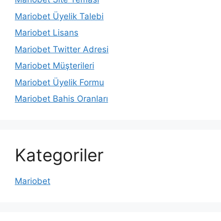
Mariobet Üyelik Talebi
Mariobet Lisans
Mariobet Twitter Adresi
Mariobet Müşterileri
Mariobet Üyelik Formu
Mariobet Bahis Oranları
Kategoriler
Mariobet