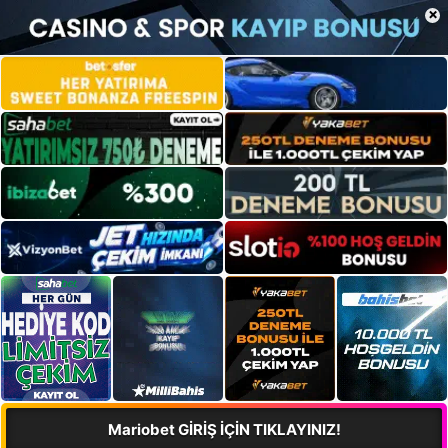
×
Mariobet GİRİŞ İÇİN TIKLAYINIZ!