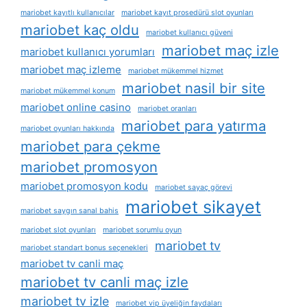
mariobet kayıtlı kullanıcılar
mariobet kayıt prosedürü slot oyunları
mariobet kaç oldu
mariobet kullanıcı güveni
mariobet maç izle
mariobet kullanıcı yorumları
mariobet maç izleme
mariobet mükemmel hizmet
mariobet nasil bir site
mariobet mükemmel konum
mariobet online casino
mariobet oranları
mariobet para yatırma
mariobet oyunları hakkında
mariobet para çekme
mariobet promosyon
mariobet promosyon kodu
mariobet sayaç görevi
mariobet sikayet
mariobet saygın sanal bahis
mariobet slot oyunları
mariobet sorumlu oyun
mariobet tv
mariobet standart bonus seçenekleri
mariobet tv canli maç
mariobet tv canli maç izle
mariobet tv izle
mariobet vip üyeliğin faydaları