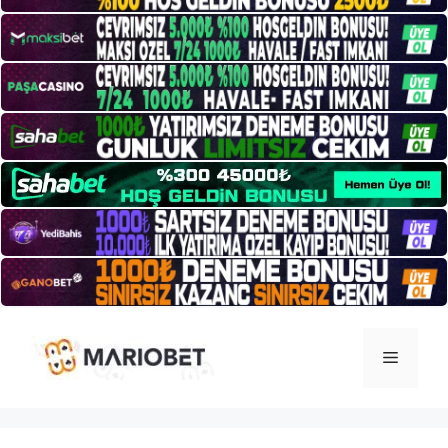
İçeriğe
atla
Menü