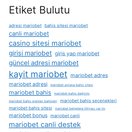
Etiket Bulutu
adresi mariobet
bahis sitesi mariobet
canli mariobet
casino sitesi mariobet
girisi mariobet
giris yap mariobet
güncel adresi mariobet
kayit mariobet
mariobet adres
mariobet adresi
mariobet avrupa bahis sitesi
mariobet bahis
mariobet bahis dağılımı
mariobet bahis seçenekleri
mariobet bahis oranları bahisleri
mariobet bahis sitesi
mariobet belgelere i̇htiyacı var mı
mariobet bonus
mariobet canli
mariobet canli destek