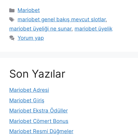
Kategoriler
Mariobet
Etiketler
mariobet genel bakış mevcut slotlar
,
mariobet üyeliği ne sunar
,
mariobet üyelik
Yorum yap
Son Yazılar
Mariobet Adresi
Mariobet Giriş
Mariobet Ekstra Ödüller
Mariobet Cömert Bonus
Mariobet Resmi Düğmeler