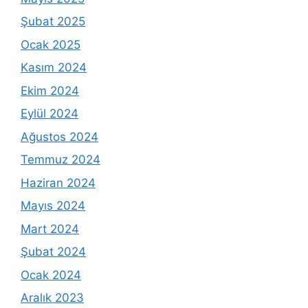
Şubat 2025
Ocak 2025
Kasım 2024
Ekim 2024
Eylül 2024
Ağustos 2024
Temmuz 2024
Haziran 2024
Mayıs 2024
Mart 2024
Şubat 2024
Ocak 2024
Aralık 2023