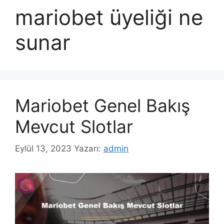
mariobet üyeliği ne
sunar
Mariobet Genel Bakış
Mevcut Slotlar
Eylül 13, 2023
Yazarı:
admin