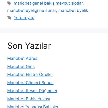
Etiketler
mariobet genel bakış mevcut slotlar
,
mariobet üyeliği ne sunar
,
mariobet üyelik
Yorum yap
Son Yazılar
Mariobet Adresi
Mariobet Giriş
Mariobet Ekstra Ödüller
Mariobet Cömert Bonus
Mariobet Resmi Düğmeler
Mariobet Bahis Yuvası
Mariobet Yasadışı Bahisler