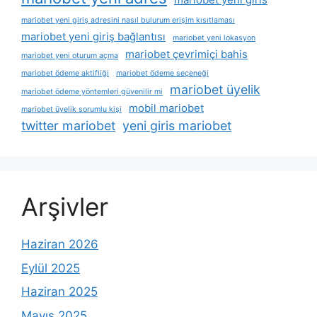
mariobet yeni giriş adresini nasıl bulurum erişim kısıtlaması
mariobet yeni giriş bağlantısı
mariobet yeni lokasyon
mariobet çevrimiçi bahis
mariobet yeni oturum açma
mariobet ödeme aktifliği
mariobet ödeme seçeneği
mariobet üyelik
mariobet ödeme yöntemleri güvenilir mi
mobil mariobet
mariobet üyelik sorumlu kişi
twitter mariobet
yeni giris mariobet
Arşivler
Haziran 2026
Eylül 2025
Haziran 2025
Mayıs 2025