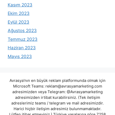
Kasım 2023
Ekim 2023
Eylül 2023
Ağustos 2023
Temmuz 2023
Haziran 2023
Mayıs 2023
Avrasya'nın en büyük reklam platformunda olmak için
Microsoft Teams:
reklam@avrasyamarketing.com
adresimizden veya Telegram: @Avrasyamarketing
adresimizden irtibat kurabilirsiniz. (Tek iletişim
adreslerimiz teams / telegram ve mail adresimizdir.
Harici hiçbir iletişim adresimiz bulunmamaktadır.
Lütfen itibar etmeyiniz.) Türkiye yasalarına göre 7258